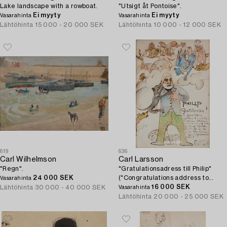
Lake landscape with a rowboat.
"Utsigt åt Pontoise".
Ei myyty
Ei myyty
Vasarahinta
Vasarahinta
Lähtöhinta
15 000 - 20 000 SEK
Lähtöhinta
10 000 - 12 000 SEK
619
636
Carl Wilhelmson
Carl Larsson
"Regn".
"Gratulationsadress till Philip"
24 000 SEK
("Congratulations address to
Vasarahinta
Philip").
16 000 SEK
Lähtöhinta
30 000 - 40 000 SEK
Vasarahinta
Lähtöhinta
20 000 - 25 000 SEK