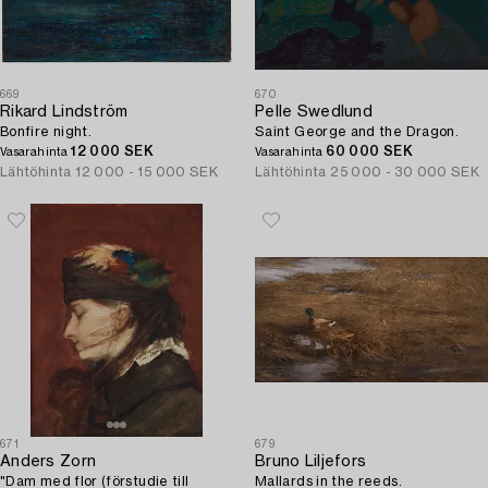
669
670
Rikard Lindström
Pelle Swedlund
Bonfire night.
Saint George and the Dragon.
12 000 SEK
60 000 SEK
Vasarahinta
Vasarahinta
Lähtöhinta
12 000 - 15 000 SEK
Lähtöhinta
25 000 - 30 000 SEK
671
679
Anders Zorn
Bruno Liljefors
"Dam med flor (förstudie till
Mallards in the reeds.