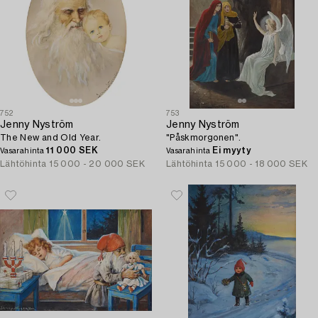
752
753
Jenny Nyström
Jenny Nyström
The New and Old Year.
"Påskmorgonen".
11 000 SEK
Ei myyty
Vasarahinta
Vasarahinta
Lähtöhinta
15 000 - 20 000 SEK
Lähtöhinta
15 000 - 18 000 SEK