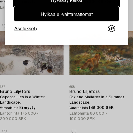
Ei myyty
300 000 SEK
Vasarahinta
Vasarahinta
Lähtöhinta
25 000 - 30 000 SEK
Lähtöhinta
300 000 -
Hylkää ei-välttämättömät
400 000 SEK
Asetukset
657
658
Bruno Liljefors
Bruno Liljefors
Capercaillies in a Winter
Fox and Mallards in a Summer
Landscape.
Landscape.
Ei myyty
145 000 SEK
Vasarahinta
Vasarahinta
Lähtöhinta
175 000 -
Lähtöhinta
80 000 -
200 000 SEK
100 000 SEK