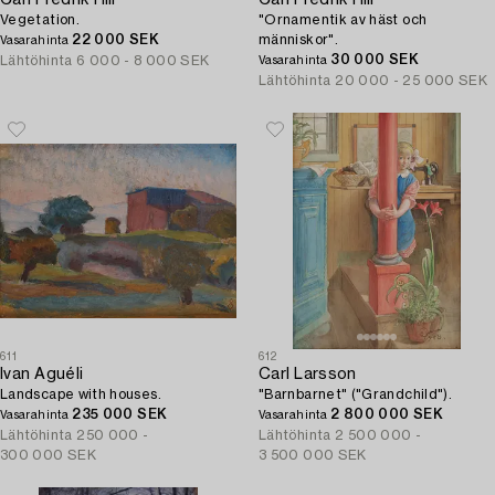
Vegetation.
"Ornamentik av häst och
22 000 SEK
människor".
Vasarahinta
30 000 SEK
Lähtöhinta
6 000 - 8 000 SEK
Vasarahinta
Lähtöhinta
20 000 - 25 000 SEK
611
612
Ivan Aguéli
Carl Larsson
Landscape with houses.
"Barnbarnet" ("Grandchild").
235 000 SEK
2 800 000 SEK
Vasarahinta
Vasarahinta
Lähtöhinta
250 000 -
Lähtöhinta
2 500 000 -
300 000 SEK
3 500 000 SEK