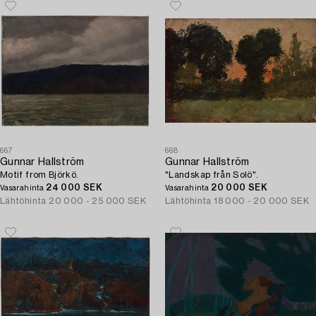
667
668
Gunnar Hallström
Gunnar Hallström
Motif from Björkö.
"Landskap från Solö".
24 000 SEK
20 000 SEK
Vasarahinta
Vasarahinta
Lähtöhinta
20 000 - 25 000 SEK
Lähtöhinta
18 000 - 20 000 SEK