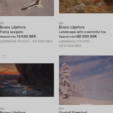
661
662
Bruno Liljefors
Bruno Liljefors
Flying seagulls.
Landscape with a watchful fox.
75 000 SEK
160 000 SEK
Vasarahinta
Vasarahinta
Lähtöhinta
50 000 - 60 000 SEK
Lähtöhinta
175 000 -
200 000 SEK
663
664
Bruno Liljefors
Gustaf Fjæstad