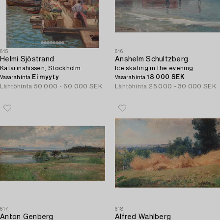
615
616
Helmi Sjöstrand
Anshelm Schultzberg
Katarinahissen, Stockholm.
Ice skating in the evening.
Ei myyty
18 000 SEK
Vasarahinta
Vasarahinta
Lähtöhinta
50 000 - 60 000 SEK
Lähtöhinta
25 000 - 30 000 SEK
617
618
Anton Genberg
Alfred Wahlberg