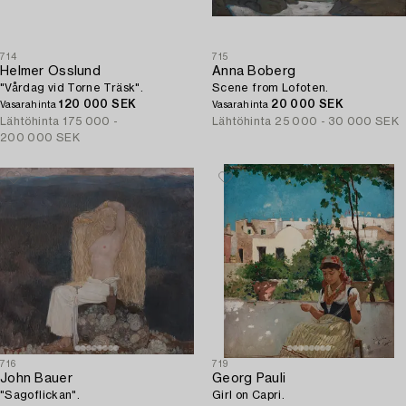
714
715
Helmer Osslund
Anna Boberg
"Vårdag vid Torne Träsk".
Scene from Lofoten.
120 000 SEK
20 000 SEK
Vasarahinta
Vasarahinta
Lähtöhinta
175 000 -
Lähtöhinta
25 000 - 30 000 SEK
200 000 SEK
716
719
John Bauer
Georg Pauli
"Sagoflickan".
Girl on Capri.