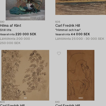
590
608
Hilma af Klint
Carl Fredrik Hill
Still life.
"Himmel och hav".
220 000 SEK
44 000 SEK
Vasarahinta
Vasarahinta
Lähtöhinta
200 000 -
Lähtöhinta
25 000 - 30 000 SEK
250 000 SEK
609
610
Carl Fredrik Hill
Carl Fredrik Hill