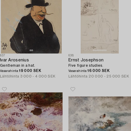
637
638
Ivar Arosenius
Ernst Josephson
Gentleman in a hat.
Five figure studies.
19 000 SEK
16 000 SEK
Vasarahinta
Vasarahinta
Lähtöhinta
3 000 - 4 000 SEK
Lähtöhinta
20 000 - 25 000 SEK