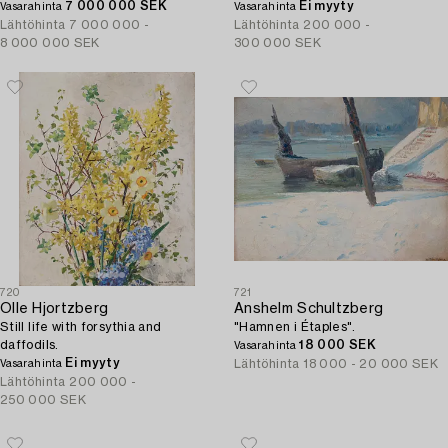
7 000 000 SEK
Ei myyty
Vasarahinta
Vasarahinta
Lähtöhinta
7 000 000 -
Lähtöhinta
200 000 -
8 000 000 SEK
300 000 SEK
720
721
Olle Hjortzberg
Anshelm Schultzberg
Still life with forsythia and
"Hamnen i Étaples".
daffodils.
18 000 SEK
Vasarahinta
Ei myyty
Lähtöhinta
18 000 - 20 000 SEK
Vasarahinta
Lähtöhinta
200 000 -
250 000 SEK