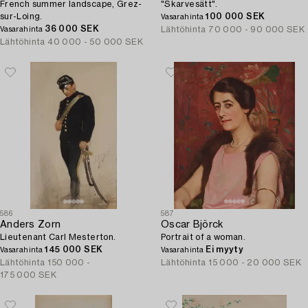
French summer landscape, Grez-
"Skarvesätt".
sur-Loing.
100 000 SEK
Vasarahinta
36 000 SEK
Lähtöhinta
70 000 - 90 000 SEK
Vasarahinta
Lähtöhinta
40 000 - 50 000 SEK
586
587
Anders Zorn
Oscar Björck
Lieutenant Carl Mesterton.
Portrait of a woman.
145 000 SEK
Ei myyty
Vasarahinta
Vasarahinta
Lähtöhinta
150 000 -
Lähtöhinta
15 000 - 20 000 SEK
175 000 SEK