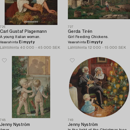
726
727
Carl Gustaf Plagemann
Gerda Tirén
A young Italian woman.
Girl Feeding Chickens.
Ei myyty
Ei myyty
Vasarahinta
Vasarahinta
Lähtöhinta
40 000 - 45 000 SEK
Lähtöhinta
12 000 - 15 000 SEK
748
749
Jenny Nyström
Jenny Nyström
Amor.
In the light of the Christmas tree.