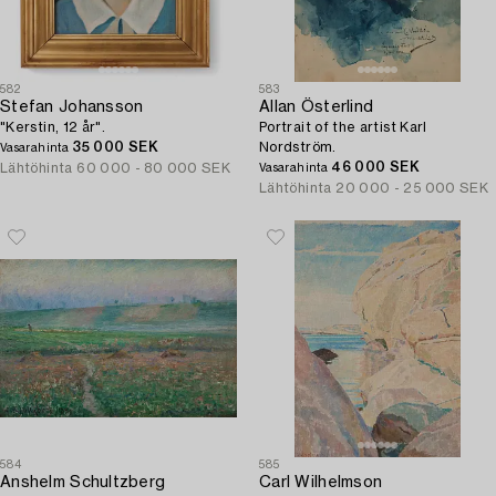
582
583
Stefan Johansson
Allan Österlind
"Kerstin, 12 år".
Portrait of the artist Karl
35 000 SEK
Nordström.
Vasarahinta
46 000 SEK
Lähtöhinta
60 000 - 80 000 SEK
Vasarahinta
Lähtöhinta
20 000 - 25 000 SEK
584
585
Anshelm Schultzberg
Carl Wilhelmson