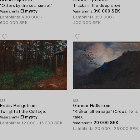
"Otters by the sea, sunset".
Tracks in the deep snow.
Ei myyty
310 000 SEK
Vasarahinta
Vasarahinta
Lähtöhinta
400 000 -
Lähtöhinta
350 000 -
600 000 SEK
400 000 SEK
665
666
Endis Bergström
Gunnar Hallström
Twilight at the Cottage.
"Kråkor, till en saga" (Crows, for a
Ei myyty
tale).
Vasarahinta
20 000 SEK
Lähtöhinta
12 000 - 15 000 SEK
Vasarahinta
Lähtöhinta
20 000 - 25 000 SEK