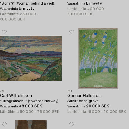
"Sorg")" (Woman behind a veil).
Ei myyty
Vasarahinta
Ei myyty
Lähtöhinta
400 000 -
Vasarahinta
Lähtöhinta
250 000 -
500 000 SEK
300 000 SEK
710
711
Carl Wilhelmson
Gunnar Hallström
"Riksgränsen I" (towards Norway).
Sunlit birch grove.
48 000 SEK
20 000 SEK
Vasarahinta
Vasarahinta
Lähtöhinta
50 000 - 75 000 SEK
Lähtöhinta
18 000 - 20 000 SEK