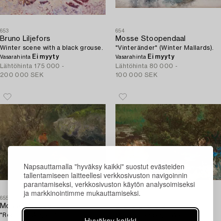
653
654
Bruno Liljefors
Mosse Stoopendaal
Winter scene with a black grouse.
"Vinteränder" (Winter Mallards).
Ei myyty
Ei myyty
Vasarahinta
Vasarahinta
Lähtöhinta
175 000 -
Lähtöhinta
80 000 -
200 000 SEK
100 000 SEK
Napsauttamalla "hyväksy kaikki" suostut evästeiden
tallentamiseen laitteellesi verkkosivuston navigoinnin
parantamiseksi, verkkosivuston käytön analysoimiseksi
ja markkinointimme mukauttamiseksi.
655
656
Mosse Stoopendaal
Bruno Liljefors
"Rödhakesångare".
Mallards amongst Water lilies.
Hyväksy kaikki