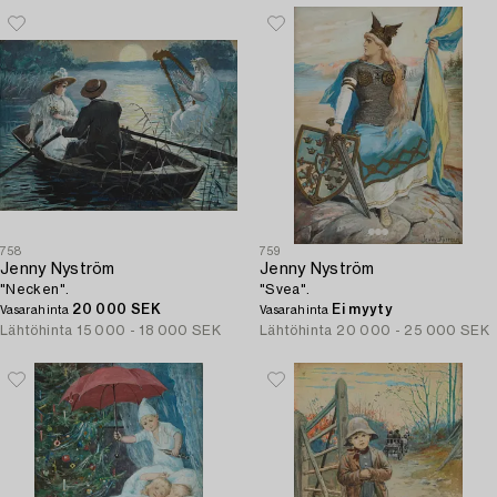
758
759
Jenny Nyström
Jenny Nyström
"Necken".
"Svea".
20 000 SEK
Ei myyty
Vasarahinta
Vasarahinta
Lähtöhinta
15 000 - 18 000 SEK
Lähtöhinta
20 000 - 25 000 SEK