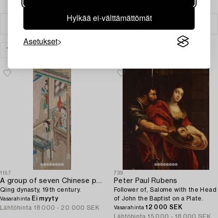
Hylkää ei-välttämättömät
Suodatin
Asetukset
TAIDE
MUUT
TYHJENNÄ KAIKKI
1157
739
A group of seven Chinese paintings on silk by anonymous artist,
Peter Paul Rubens
Qing dynasty, 19th century.
Follower of, Salome with the Head
Ei myyty
of John the Baptist on a Plate.
Vasarahinta
12 000 SEK
Lähtöhinta
18 000 - 20 000 SEK
Vasarahinta
Lähtöhinta
15 000 - 18 000 SEK