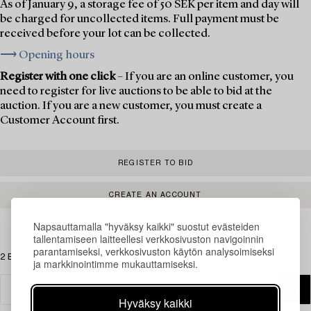
As of January 9, a storage fee of 50 SEK per item and day will
be charged for uncollected items. Full payment must be
received before your lot can be collected.
⟶ Opening hours
Register with one click
– If you are an online customer, you
need to register for live auctions to be able to bid at the
auction. If you are a new customer, you must create a
Customer Account first.
REGISTER TO BID
CREATE AN ACCOUNT
Napsauttamalla "hyväksy kaikki" suostut evästeiden
tallentamiseen laitteellesi verkkosivuston navigoinnin
parantamiseksi, verkkosivuston käytön analysoimiseksi
2 Esinettä
ja markkinointimme mukauttamiseksi.
Hyväksy kaikki