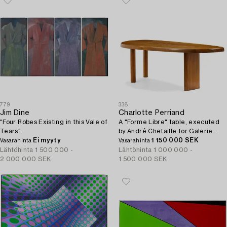
779
338
Jim Dine
Charlotte Perriand
"Four Robes Existing in this Vale of
A "Forme Libre" table, executed
Tears".
by André Chetaille for Galerie
Ei myyty
Steph Simon, France, ca 1956.
1 150 000 SEK
Vasarahinta
Vasarahinta
Lähtöhinta
1 500 000 -
Lähtöhinta
1 000 000 -
2 000 000 SEK
1 500 000 SEK