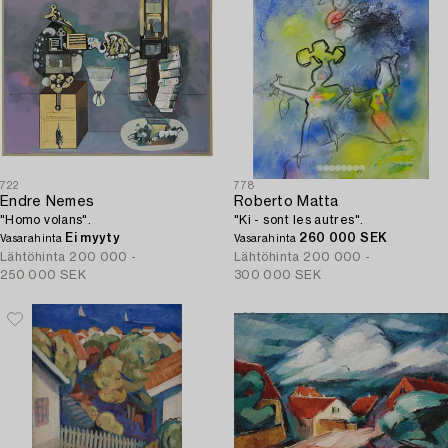
722
778
Endre Nemes
Roberto Matta
"Homo volans".
"Ki - sont les autres".
Ei myyty
260 000 SEK
Vasarahinta
Vasarahinta
Lähtöhinta
200 000 -
Lähtöhinta
200 000 -
250 000 SEK
300 000 SEK