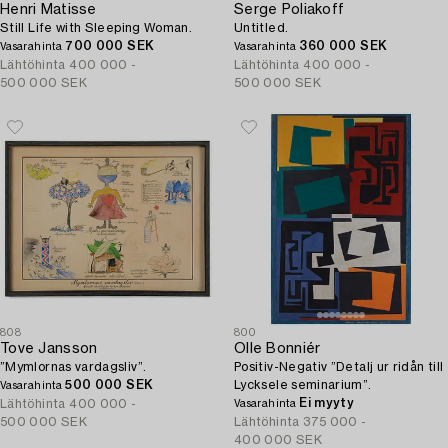
Henri Matisse
Serge Poliakoff
Still Life with Sleeping Woman.
Untitled.
700 000 SEK
360 000 SEK
Vasarahinta
Vasarahinta
Lähtöhinta
400 000 -
Lähtöhinta
400 000 -
500 000 SEK
500 000 SEK
808
800
Tove Jansson
Olle Bonniér
”Mymlornas vardagsliv”.
Positiv-Negativ ”Detalj ur ridån till
500 000 SEK
Lycksele seminarium”.
Vasarahinta
Ei myyty
Lähtöhinta
400 000 -
Vasarahinta
500 000 SEK
Lähtöhinta
375 000 -
400 000 SEK