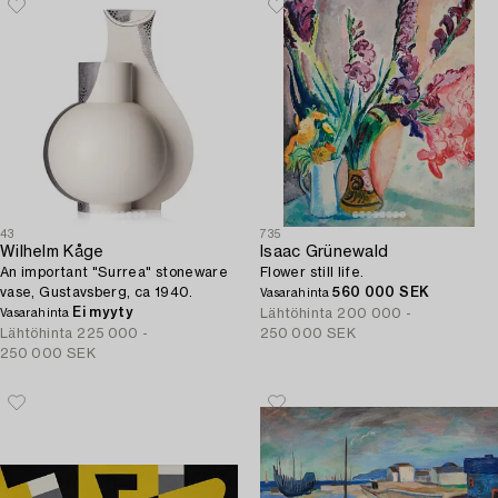
43
735
Wilhelm Kåge
Isaac Grünewald
An important "Surrea" stoneware
Flower still life.
vase, Gustavsberg, ca 1940.
560 000 SEK
Vasarahinta
Ei myyty
Lähtöhinta
200 000 -
Vasarahinta
Lähtöhinta
225 000 -
250 000 SEK
250 000 SEK