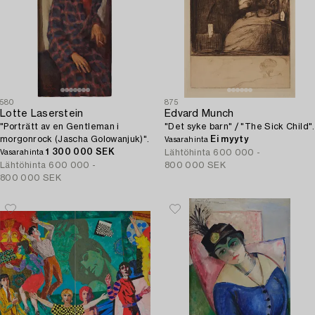
580
875
Lotte Laserstein
Edvard Munch
"Porträtt av en Gentleman i
"Det syke barn" / "The Sick Child".
morgonrock (Jascha Golowanjuk)".
Ei myyty
Vasarahinta
1 300 000 SEK
Lähtöhinta
600 000 -
Vasarahinta
Lähtöhinta
600 000 -
800 000 SEK
800 000 SEK