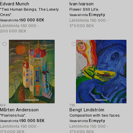
Edvard Munch
Ivan Ivarson
"Two Human Beings, The Lonely
Flower Still Life.
Ones".
Ei myyty
Vasarahinta
150 000 SEK
Lähtöhinta
150 000 -
Vasarahinta
Lähtöhinta
150 000 -
175 000 SEK
200 000 SEK
654
795
Mårten Andersson
Bengt Lindström
"Poetens hus".
Composition with two faces.
190 000 SEK
Ei myyty
Vasarahinta
Vasarahinta
Lähtöhinta
150 000 -
Lähtöhinta
150 000 -
175 000 SEK
175 000 SEK