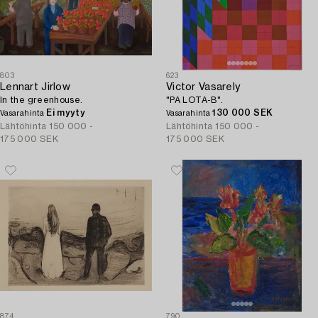
803
623
Lennart Jirlow
Victor Vasarely
In the greenhouse.
"PA LOTA-B".
Ei myyty
130 000 SEK
Vasarahinta
Vasarahinta
Lähtöhinta
150 000 -
Lähtöhinta
150 000 -
175 000 SEK
175 000 SEK
874
790