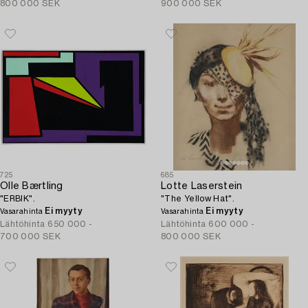
800 000 SEK
900 000 SEK
725
685
Olle Bærtling
Lotte Laserstein
"ERBIK".
"The Yellow Hat".
Ei myyty
Ei myyty
Vasarahinta
Vasarahinta
Lähtöhinta
650 000 -
Lähtöhinta
600 000 -
700 000 SEK
800 000 SEK