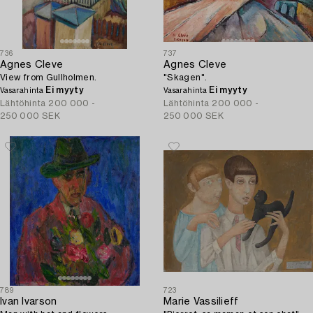
736
737
Agnes Cleve
Agnes Cleve
View from Gullholmen.
"Skagen".
Ei myyty
Ei myyty
Vasarahinta
Vasarahinta
Lähtöhinta
200 000 -
Lähtöhinta
200 000 -
250 000 SEK
250 000 SEK
789
723
Ivan Ivarson
Marie Vassilieff