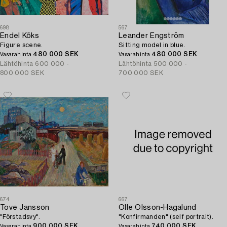
698
567
Endel Kõks
Leander Engström
Figure scene.
Sitting model in blue.
480 000 SEK
480 000 SEK
Vasarahinta
Vasarahinta
Lähtöhinta
600 000 -
Lähtöhinta
500 000 -
800 000 SEK
700 000 SEK
674
667
Tove Jansson
Olle Olsson-Hagalund
"Förstadsvy".
"Konfirmanden" (self portrait).
900 000 SEK
740 000 SEK
Vasarahinta
Vasarahinta