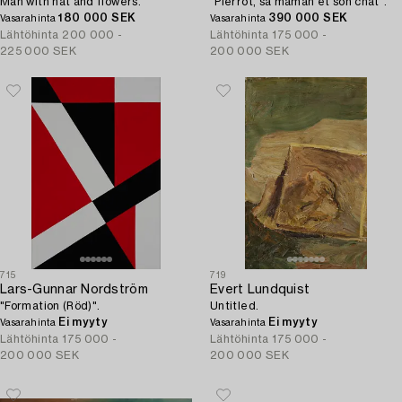
Man with hat and flowers.
"Pierrot, sa maman et son chat".
180 000 SEK
390 000 SEK
Vasarahinta
Vasarahinta
Lähtöhinta
200 000 -
Lähtöhinta
175 000 -
225 000 SEK
200 000 SEK
715
719
Lars-Gunnar Nordström
Evert Lundquist
"Formation (Röd)".
Untitled.
Ei myyty
Ei myyty
Vasarahinta
Vasarahinta
Lähtöhinta
175 000 -
Lähtöhinta
175 000 -
200 000 SEK
200 000 SEK