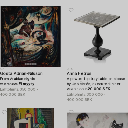
591
204
Gösta Adrian-Nilsson
Anna Petrus
From Arabian nights.
A pewter top tray table on a base
Ei myyty
by Uno Åhrén, executed in her
Vasarahinta
studio, Stockholm, ca 1922-25.
520 000 SEK
Lähtöhinta
350 000 -
Vasarahinta
400 000 SEK
Lähtöhinta
300 000 -
400 000 SEK