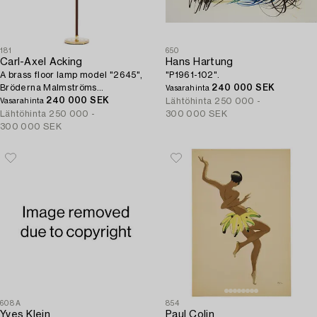
181
650
Carl-Axel Acking
Hans Hartung
A brass floor lamp model "2645",
"P1961-102".
Bröderna Malmströms
240 000 SEK
Vasarahinta
Metallvarufabrik, Malmö, 1940s-
240 000 SEK
Lähtöhinta
250 000 -
Vasarahinta
50s.
Lähtöhinta
250 000 -
300 000 SEK
300 000 SEK
608A
854
Yves Klein
Paul Colin