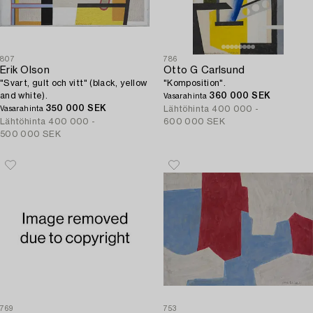
807
786
Erik Olson
Otto G Carlsund
"Svart, gult och vitt" (black, yellow
"Komposition".
and white).
360 000 SEK
Vasarahinta
350 000 SEK
Lähtöhinta
400 000 -
Vasarahinta
Lähtöhinta
400 000 -
600 000 SEK
500 000 SEK
769
753