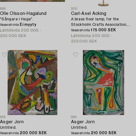
668
200
Olle Olsson-Hagalund
Carl-Axel Acking
"Sångare i Haga".
A brass floor lamp, for the
Ei myyty
Stockholm Crafts Association,
Vasarahinta
1939.
175 000 SEK
Lähtöhinta
200 000 -
Vasarahinta
250 000 SEK
Lähtöhinta
200 000 -
225 000 SEK
559
560
Asger Jorn
Asger Jorn
Untitled.
Untitled.
200 000 SEK
210 000 SEK
Vasarahinta
Vasarahinta