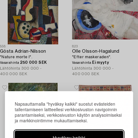
558
823
Gösta Adrian-Nilsson
Olle Olsson-Hagalund
"Nature morte I".
"Efter maskeraden".
250 000 SEK
Ei myyty
Vasarahinta
Vasarahinta
Lähtöhinta
300 000 -
Lähtöhinta
300 000 -
400 000 SEK
400 000 SEK
Napsauttamalla "hyväksy kaikki" suostut evästeiden
tallentamiseen laitteellesi verkkosivuston navigoinnin
parantamiseksi, verkkosivuston käytön analysoimiseksi
ja markkinointimme mukauttamiseksi.
Hyväksy kaikki