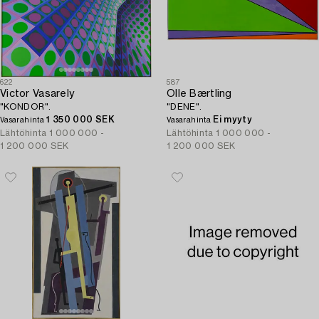
622
587
Victor Vasarely
Olle Bærtling
"KONDOR".
"DENE".
1 350 000 SEK
Ei myyty
Vasarahinta
Vasarahinta
Lähtöhinta
1 000 000 -
Lähtöhinta
1 000 000 -
1 200 000 SEK
1 200 000 SEK