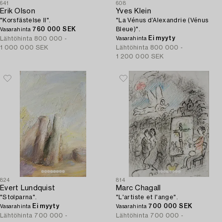
641
608
Erik Olson
Yves Klein
"Korsfästelse II".
"La Vénus d’Alexandrie (Vénus
760 000 SEK
Bleue)".
Vasarahinta
Ei myyty
Lähtöhinta
800 000 -
Vasarahinta
1 000 000 SEK
Lähtöhinta
800 000 -
1 200 000 SEK
824
814
Evert Lundquist
Marc Chagall
"Stolparna".
"L'artiste et l'ange".
Ei myyty
700 000 SEK
Vasarahinta
Vasarahinta
Lähtöhinta
700 000 -
Lähtöhinta
700 000 -