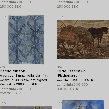
Lähtöhinta
200 000 -
Lähtöhinta
200 000 -
250 000 SEK
250 000 SEK
420
684
Barbro Nilsson
Lotte Laserstein
A carpet, 'Tånga mellanblå', flat
"Fischerkarren".
weave, c. 350 x 252 cm, signed AB
190 000 SEK
Vasarahinta
MMF BN.
260 000 SEK
Lähtöhinta
200 000 -
Vasarahinta
Lähtöhinta
200 000 -
300 000 SEK
250 000 SEK