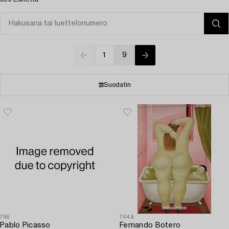
1
9
Suodatin
766
744A
Pablo Picasso
Fernando Botero