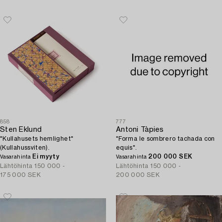
858
777
Sten Eklund
Antoni Tàpies
"Kullahusets hemlighet"
"Forma le sombrero tachada con
(Kullahussviten).
equis".
Ei myyty
200 000 SEK
Vasarahinta
Vasarahinta
Lähtöhinta
150 000 -
Lähtöhinta
150 000 -
175 000 SEK
200 000 SEK