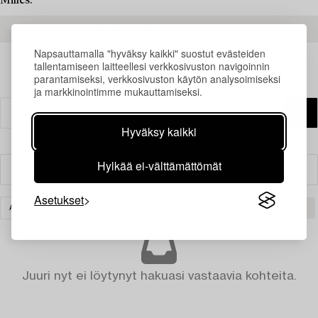
Milles.
READ MORE ABOUT THE RESULTS
Napsauttamalla "hyväksy kaikki" suostut evästeiden
tallentamiseen laitteellesi verkkosivuston navigoinnin
parantamiseksi, verkkosivuston käytön analysoimiseksi
ja markkinointimme mukauttamiseksi.
Hyväksy kaikki
Hylkää ei-välttämättömät
Suodatin
Asetukset
AASIALAINEN KERAMIIKKA JA TAIDEKÄSITYÖ
TYHJENNÄ KAIKKI
Juuri nyt ei löytynyt hakuasi vastaavia kohteita.