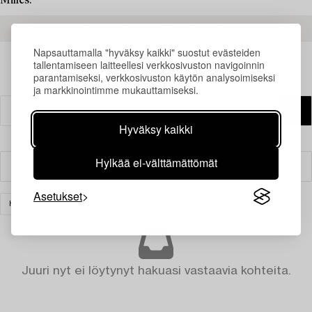
Milles.
READ MORE ABOUT THE RESULTS
Napsauttamalla "hyväksy kaikki" suostut evästeiden
tallentamiseen laitteellesi verkkosivuston navigoinnin
parantamiseksi, verkkosivuston käytön analysoimiseksi
ja markkinointimme mukauttamiseksi.
Hyväksy kaikki
Hylkää ei-välttämättömät
Suodatin
Asetukset
HOPEA JA ARVOESINEET
TYHJENNÄ KAIKKI
Juuri nyt ei löytynyt hakuasi vastaavia kohteita.