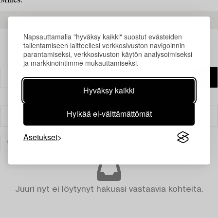
Milles.
READ MORE ABOUT THE RESULTS
Napsauttamalla "hyväksy kaikki" suostut evästeiden
tallentamiseen laitteellesi verkkosivuston navigoinnin
parantamiseksi, verkkosivuston käytön analysoimiseksi
ja markkinointimme mukauttamiseksi.
Hyväksy kaikki
Hylkää ei-välttämättömät
Suodatin
Asetukset
HOPEA JA ARVOESINEET
TYHJENNÄ KAIKKI
Juuri nyt ei löytynyt hakuasi vastaavia kohteita.