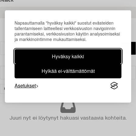
Milles.
READ MORE ABOUT THE RESULTS
Napsauttamalla "hyväksy kaikki" suostut evästeiden
tallentamiseen laitteellesi verkkosivuston navigoinnin
parantamiseksi, verkkosivuston käytön analysoimiseksi
ja markkinointimme mukauttamiseksi.
Hyväksy kaikki
Hylkää ei-välttämättömät
Suodatin
Asetukset
HOPEA JA ARVOESINEET
TYHJENNÄ KAIKKI
Juuri nyt ei löytynyt hakuasi vastaavia kohteita.