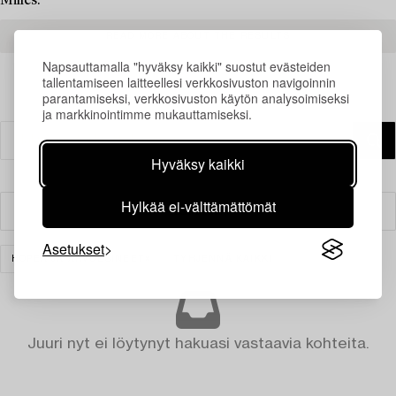
Milles.
READ MORE ABOUT THE RESULTS
Napsauttamalla "hyväksy kaikki" suostut evästeiden
tallentamiseen laitteellesi verkkosivuston navigoinnin
parantamiseksi, verkkosivuston käytön analysoimiseksi
ja markkinointimme mukauttamiseksi.
Hyväksy kaikki
Hylkää ei-välttämättömät
Suodatin
Asetukset
HOPEA JA ARVOESINEET
TYHJENNÄ KAIKKI
Juuri nyt ei löytynyt hakuasi vastaavia kohteita.