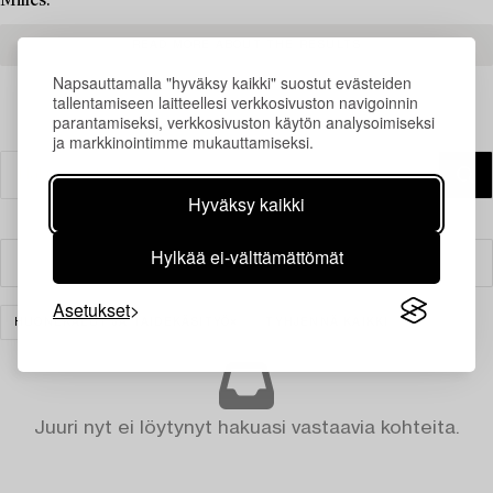
Milles.
READ MORE ABOUT THE RESULTS
Napsauttamalla "hyväksy kaikki" suostut evästeiden
tallentamiseen laitteellesi verkkosivuston navigoinnin
parantamiseksi, verkkosivuston käytön analysoimiseksi
ja markkinointimme mukauttamiseksi.
Hyväksy kaikki
Hylkää ei-välttämättömät
Suodatin
Asetukset
HUONEKALUT JA TAIDEKÄSITYÖ
TYHJENNÄ KAIKKI
Juuri nyt ei löytynyt hakuasi vastaavia kohteita.