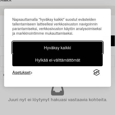
Milles.
READ MORE ABOUT THE RESULTS
Napsauttamalla "hyväksy kaikki" suostut evästeiden
tallentamiseen laitteellesi verkkosivuston navigoinnin
parantamiseksi, verkkosivuston käytön analysoimiseksi
ja markkinointimme mukauttamiseksi.
Hyväksy kaikki
Hylkää ei-välttämättömät
Suodatin
Asetukset
KERAMIIKKA
TYHJENNÄ KAIKKI
Juuri nyt ei löytynyt hakuasi vastaavia kohteita.