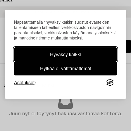
Milles.
READ MORE ABOUT THE RESULTS
Napsauttamalla "hyväksy kaikki" suostut evästeiden
tallentamiseen laitteellesi verkkosivuston navigoinnin
parantamiseksi, verkkosivuston käytön analysoimiseksi
ja markkinointimme mukauttamiseksi.
Hyväksy kaikki
Hylkää ei-välttämättömät
Suodatin
Asetukset
LASI
TYHJENNÄ KAIKKI
Juuri nyt ei löytynyt hakuasi vastaavia kohteita.