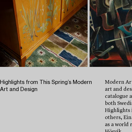
Highlights from This Spring’s Modern
Modern Art
Art and Design
art and des
catalogue 
both Swedis
Highlights 
others, Ein
as a world 
Hörvik.