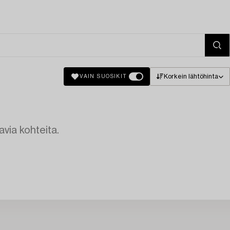
Korkein lähtöhinta
VAIN SUOSIKIT
avia kohteita.