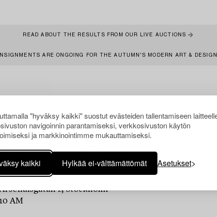
READ ABOUT THE RESULTS FROM OUR LIVE AUCTIONS
NSIGNMENTS ARE ONGOING FOR THE AUTUMN'S MODERN ART & DESIG
 live auction Modern Art & Design presents a
urated selection of modern art and design by Swedish
ttamalla "hyväksy kaikki" suostut evästeiden tallentamiseen laitteell
tional artists and designers. The auction spans from
sivuston navigoinnin parantamiseksi, verkkosivuston käytön
oimiseksi ja markkinointimme mukauttamiseksi.
rough of the early twentieth century to the height
m in the mid-century period, offering a breadth of
, materials and artistic perspectives.
väksy kaikki
Hylkää ei-välttämättömät
Asetukset
 Arsenalsgatan 2, Stockholm
 10 AM