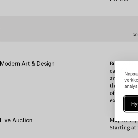
CO
Modern Art & Design
Bukowskis’
carefully c
Napsau
and interna
verkko
analys
the breakth
of modernis
expressions
Hy
Live Auction
May 20–22,
Starting at