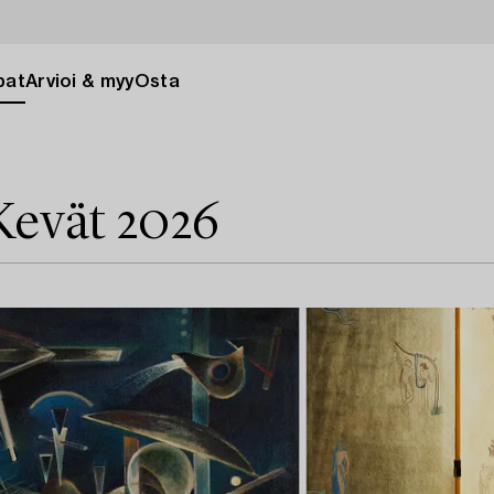
pat
Arvioi & myy
Osta
Kevät 2026