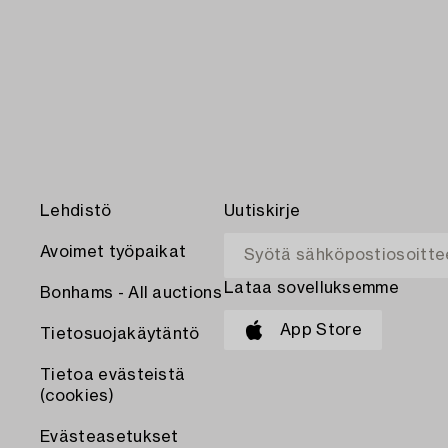
Lehdistö
Uutiskirje
Avoimet työpaikat
Lataa sovelluksemme
Bonhams - All auctions
App Store
Tietosuojakäytäntö
Tietoa evästeistä
(cookies)
Evästeasetukset