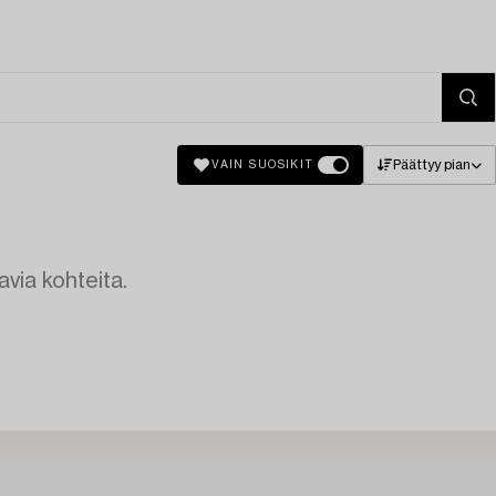
Päättyy pian
VAIN SUOSIKIT
avia kohteita.