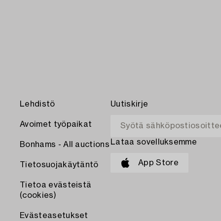
Lehdistö
Uutiskirje
Avoimet työpaikat
Lataa sovelluksemme
Bonhams - All auctions
App Store
Tietosuojakäytäntö
Tietoa evästeistä
(cookies)
Evästeasetukset