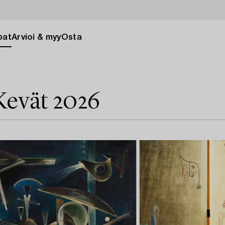
pat
Arvioi & myy
Osta
Kevät 2026