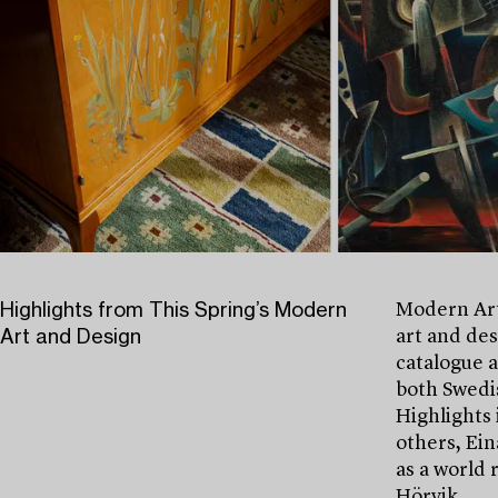
Highlights from This Spring’s Modern
Modern Art
Art and Design
art and des
catalogue 
both Swedis
Highlights 
others, Ein
as a world 
Hörvik.