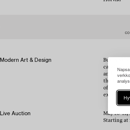
CO
Modern Art & Design
Bukowskis’
carefully c
Napsau
and interna
verkko
analys
the breakth
of modernis
expressions
Hy
Live Auction
May 20–22,
Starting at