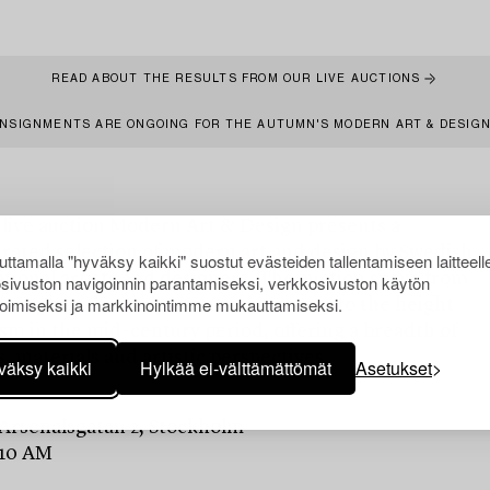
READ ABOUT THE RESULTS FROM OUR LIVE AUCTIONS
NSIGNMENTS ARE ONGOING FOR THE AUTUMN'S MODERN ART & DESIG
 live auction Modern Art & Design presents a
urated selection of modern art and design by Swedish
ttamalla "hyväksy kaikki" suostut evästeiden tallentamiseen laitteell
tional artists and designers. The auction spans from
sivuston navigoinnin parantamiseksi, verkkosivuston käytön
oimiseksi ja markkinointimme mukauttamiseksi.
rough of the early twentieth century to the height
m in the mid-century period, offering a breadth of
, materials and artistic perspectives.
väksy kaikki
Hylkää ei-välttämättömät
Asetukset
 Arsenalsgatan 2, Stockholm
 10 AM