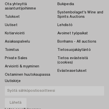
Ota yhteyttä
Bukipedia
asiantuntijoihimme
Systembolaget's Wine and
Tulokset
Spirits Auctions
Uutiset
Lehdistö
Kotiarviointi
Avoimet työpaikat
Asiakaspalvelu
Bonhams - All auctions
Toimitus
Tietosuojakäytäntö
Private Sales
Tietoa evästeistä
(cookies)
Arviointi & myyminen
Evästeasetukset
Ostaminen huutokaupassa
Uutiskirje