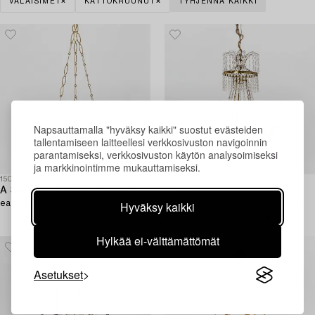
VALAISIMET
KATTOKRUUNUT
TYHJENNÄ KAIKKI
Napsauttamalla "hyväksy kaikki" suostut evästeiden
tallentamiseen laitteellesi verkkosivuston navigoinnin
parantamiseksi, verkkosivuston käytön analysoimiseksi
ja markkinointimme mukauttamiseksi.
1504032
1496870
A Swedish Empire three-light gilt brass and tole hanging-light,
Empire
early 19th century.
A Swedish gilt-brass Empire six-
Hyväksy kaikki
light chandelier, early 19th
century.
Hylkää ei-välttämättömät
Asetukset