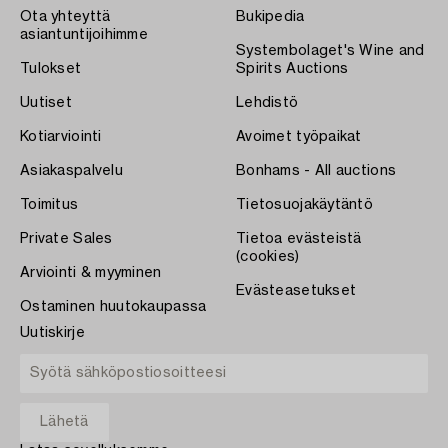
Ota yhteyttä
Bukipedia
asiantuntijoihimme
Systembolaget's Wine and
Tulokset
Spirits Auctions
Uutiset
Lehdistö
Kotiarviointi
Avoimet työpaikat
Asiakaspalvelu
Bonhams - All auctions
Toimitus
Tietosuojakäytäntö
Private Sales
Tietoa evästeistä
(cookies)
Arviointi & myyminen
Evästeasetukset
Ostaminen huutokaupassa
Uutiskirje