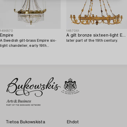
1496870
1487061
Empire
A gilt bronze sixteen-light Empire-style chandelier,
A Swedish gilt-brass Empire six-
later part of the 19th century.
light chandelier, early 19th
century.
Tietoa Bukowskista
Ehdot