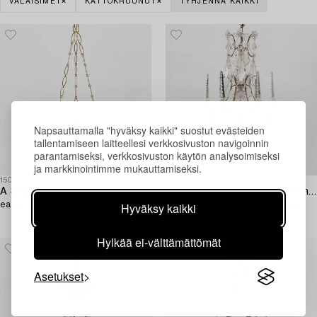
VALAISIMET
KATTOKRUUNUT
TYHJENNÄ KAIKKI
Napsauttamalla "hyväksy kaikki" suostut evästeiden
tallentamiseen laitteellesi verkkosivuston navigoinnin
parantamiseksi, verkkosivuston käytön analysoimiseksi
ja markkinointimme mukauttamiseksi.
1504032
1484746
A Swedish Empire three-light gilt brass and tole hanging-light,
A six-light rococo-style chandelier,
early 19th century.
late 19th century incorporating
Hyväksy kaikki
older elements.
Hylkää ei-välttämättömät
Asetukset