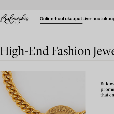
Online-huutokaupat
Live-huutokau
High-End Fashion Jewe
Bukows
promin
that e