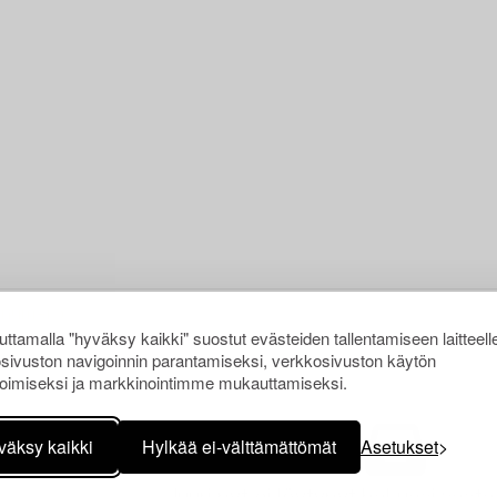
ttamalla "hyväksy kaikki" suostut evästeiden tallentamiseen laitteell
sivuston navigoinnin parantamiseksi, verkkosivuston käytön
oimiseksi ja markkinointimme mukauttamiseksi.
väksy kaikki
Hylkää ei-välttämättömät
Asetukset