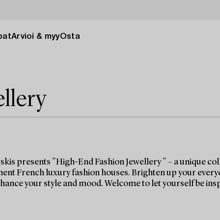
pat
Arvioi & myy
Osta
llery
kis presents "High-End Fashion Jewellery " – a unique coll
ent French luxury fashion houses. Brighten up your everyday 
nhance your style and mood. Welcome to let yourself be ins