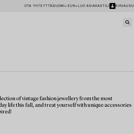
OTA YHTEYTTÄ
SUOMI
EUR
LUO ASIAKASTILI
KIRJAUDU
ection of vintage fashion jewellery from the most
life this fall, and treat yourself with unique accessories
pired!