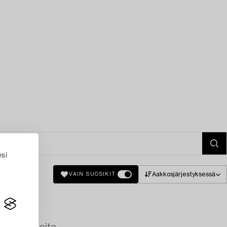
esi
Aakkosjärjestyksessä
VAIN SUOSIKIT