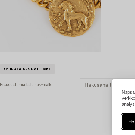
PIILOTA SUODATTIMET
Ei suodattimia tälle näkymälle
Napsau
verkko
analys
Hy