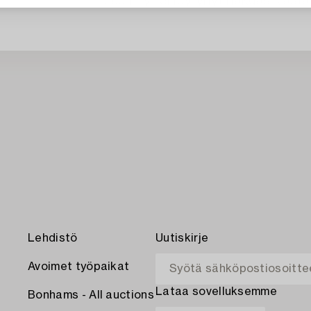
Juuri nyt ei löytynyt hakuasi vasta
Lehdistö
Uutiskirje
Avoimet työpaikat
Lataa sovelluksemme
Bonhams - All auctions