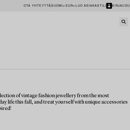
OTA YHTEYTTÄ
SUOMI
EUR
LUO ASIAKASTILI
KIRJAUDU
ection of vintage fashion jewellery from the most
life this fall, and treat yourself with unique accessories
pired!