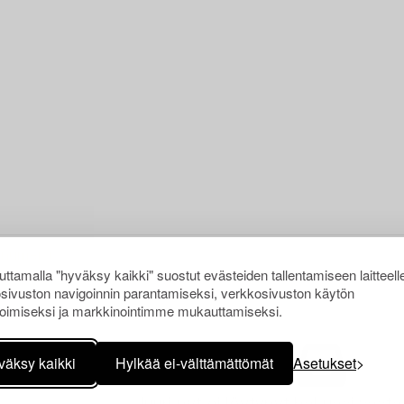
ttamalla "hyväksy kaikki" suostut evästeiden tallentamiseen laitteell
sivuston navigoinnin parantamiseksi, verkkosivuston käytön
oimiseksi ja markkinointimme mukauttamiseksi.
väksy kaikki
Hylkää ei-välttämättömät
Asetukset