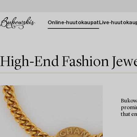
Online-huutokaupat
Live-huutokau
High-End Fashion Jewe
Bukows
promin
that e