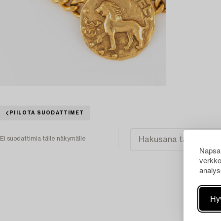
PIILOTA SUODATTIMET
Ei suodattimia tälle näkymälle
Napsau
verkko
analys
Hy