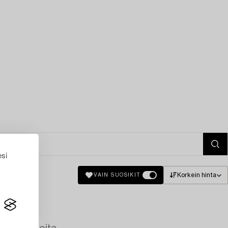
esi
Korkein hinta
VAIN SUOSIKIT