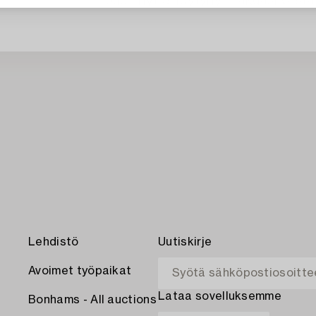
Juuri nyt ei löytynyt hakuasi vasta
Lehdistö
Uutiskirje
Avoimet työpaikat
Lataa sovelluksemme
Bonhams - All auctions