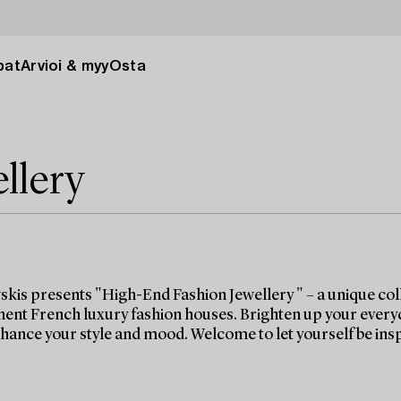
pat
Arvioi & myy
Osta
llery
kis presents "High-End Fashion Jewellery " – a unique coll
ent French luxury fashion houses. Brighten up your everyday 
nhance your style and mood. Welcome to let yourself be ins