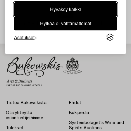
Hyväksy kaikki
Hylkää ei-välttämättömät
Juuri nyt ei löytynyt hakuasi vastaavia kohteita.
Asetukset
Tietoa Bukowskista
Ehdot
Ota yhteyttä
Bukipedia
asiantuntijoihimme
Systembolaget's Wine and
Tulokset
Spirits Auctions