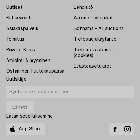
Uutiset
Lehdistö
Kotiarviointi
Avoimet työpaikat
Asiakaspalvelu
Bonhams - All auctions
Toimitus
Tietosuojakäytäntö
Private Sales
Tietoa evästeistä
(cookies)
Arviointi & myyminen
Evästeasetukset
Ostaminen huutokaupassa
Uutiskirje
Lataa sovelluksemme
App Store