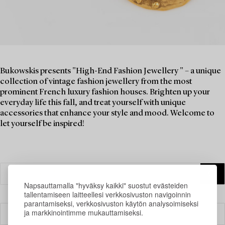
Bukowskis presents "High-End Fashion Jewellery " – a unique
collection of vintage fashion jewellery from the most
prominent French luxury fashion houses. Brighten up your
everyday life this fall, and treat yourself with unique
accessories that enhance your style and mood. Welcome to
let yourself be inspired!
Napsauttamalla "hyväksy kaikki" suostut evästeiden
tallentamiseen laitteellesi verkkosivuston navigoinnin
parantamiseksi, verkkosivuston käytön analysoimiseksi
ja markkinointimme mukauttamiseksi.
Suodatin