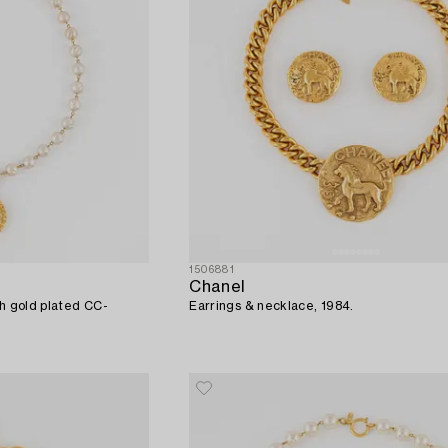
1506881
Chanel
th gold plated CC-
Earrings & necklace, 1984.