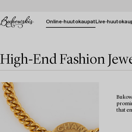
Online-huutokaupat
Live-huutokau
High-End Fashion Jewe
Bukows
promin
that e