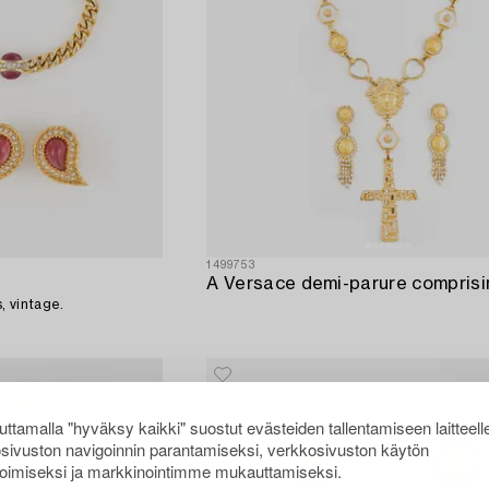
1499753
, vintage.
ttamalla "hyväksy kaikki" suostut evästeiden tallentamiseen laitteell
sivuston navigoinnin parantamiseksi, verkkosivuston käytön
oimiseksi ja markkinointimme mukauttamiseksi.