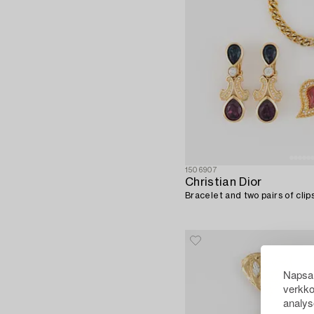
1506907
Christian Dior
Bracelet and two pairs of clips
Napsau
verkko
analys