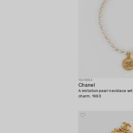
1506884
Chanel
A imitation pearl necklace wi
charm, 1993.