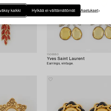
väksy kaikki
Hylkää ei-välttämättömät
Asetukset
1506880
Yves Saint Laurent
Earrings, vintage.