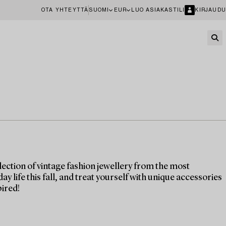
OTA YHTEYTTÄ
SUOMI
EUR
LUO ASIAKASTILI
KIRJAUDU
ection of vintage fashion jewellery from the most
life this fall, and treat yourself with unique accessories
pired!