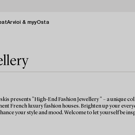
pat
Arvioi & myy
Osta
llery
kis presents "High-End Fashion Jewellery " – a unique coll
ent French luxury fashion houses. Brighten up your everyday 
nhance your style and mood. Welcome to let yourself be ins