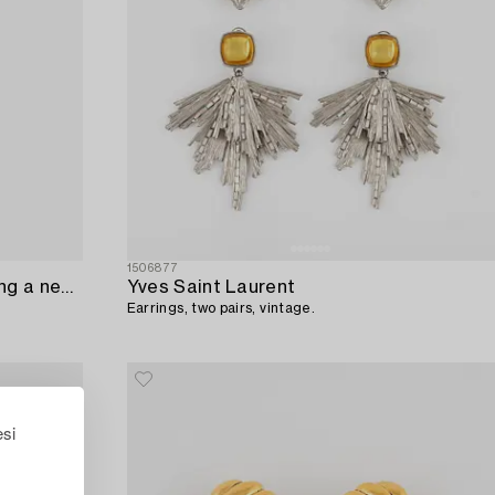
1506877
A Versace demi-parure comprising a necklace and a pair of earrings.
Yves Saint Laurent
Earrings, two pairs, vintage.
esi