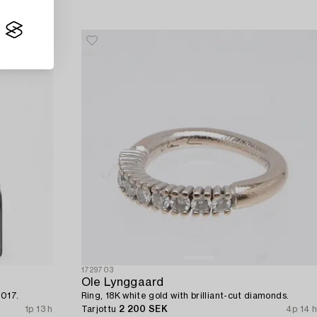
1729703
Ole Lynggaard
2017.
Ring, 18K white gold with brilliant-cut diamonds.
1p 13 h
Tarjottu
2 200 SEK
4p 14 h