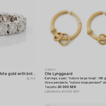
1726579
Ring full eternity 18K white gold with brilliant-cut diamonds.
Ole Lynggaard
Earrings, a pair, "nature large hoop", 18K 
1p 11 h
three pendants, "nature hoop pendant" d
Charlotte Lynggaard.
Tarjottu
30 000 SEK
Lähtöhinta
45 000 SEK