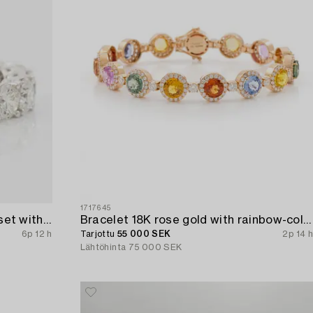
1717645
Full eternity ring 18K white gold set with brilliant-cut diamonds.
Bracelet 18K rose gold with rainbow-coloured sapphires and brilliant-cut diamonds.
6p 12 h
Tarjottu
55 000 SEK
2p 14 h
Lähtöhinta
75 000 SEK