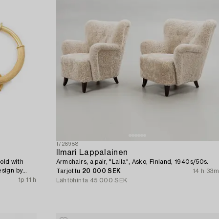
1728988
Ilmari Lappalainen
gold with
Armchairs, a pair, "Laila", Asko, Finland, 1940s/50s.
esign by
Tarjottu
20 000 SEK
14 h 33m
1p 11 h
Lähtöhinta
45 000 SEK