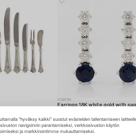
1722733
 model Anitra, in a case
Tarjottu
20 000 SEK
rg (1905-1998).
Lähtöhinta
44 000 SEK
ttamalla "hyväksy kaikki" suostut evästeiden tallentamiseen laitteell
3p 14 h
sivuston navigoinnin parantamiseksi, verkkosivuston käytön
oimiseksi ja markkinointimme mukauttamiseksi.
S