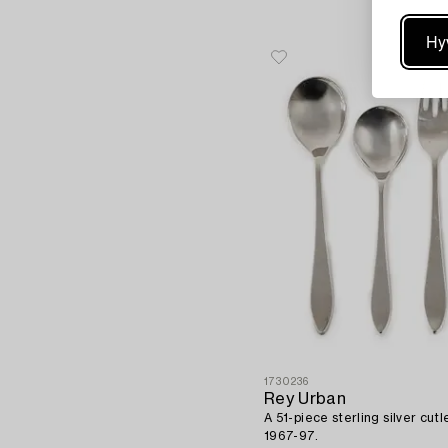
Hy
1730236
Rey Urban
A 51-piece sterling silver cut
1967-97.