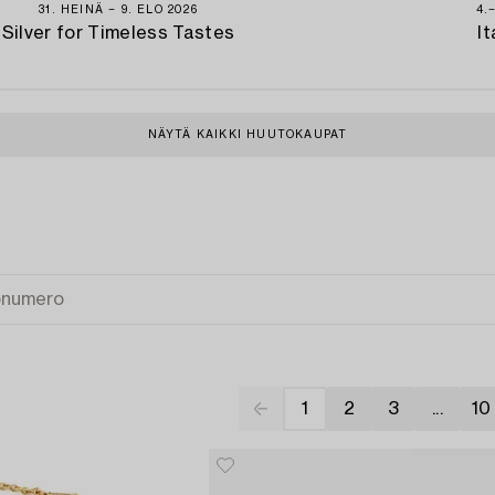
31. HEINÄ − 9. ELO 2026
4.
Silver for Timeless Tastes
It
NÄYTÄ KAIKKI HUUTOKAUPAT
1
2
3
...
10