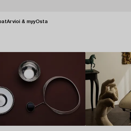
pat
Arvioi & myy
Osta