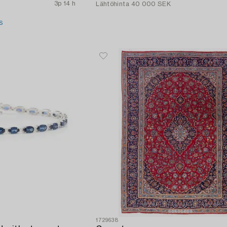
3p 14 h
Lähtöhinta
40 000 SEK
S
1729638