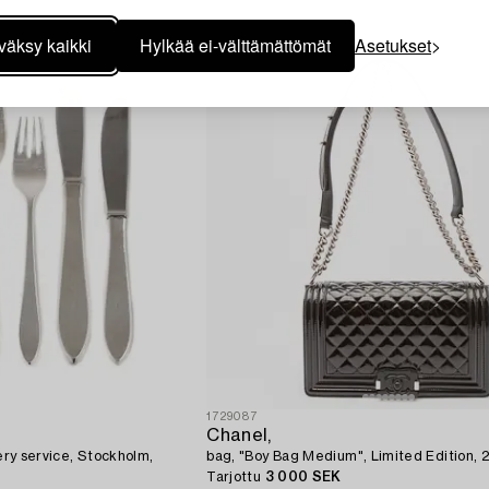
väksy kaikki
Hylkää ei-välttämättömät
Asetukset
1729087
Chanel,
lery service, Stockholm,
bag, "Boy Bag Medium", Limited Edition, 
Tarjottu
3 000 SEK