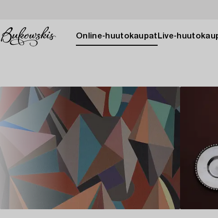
Online-huutokaupat
Live-huutokau