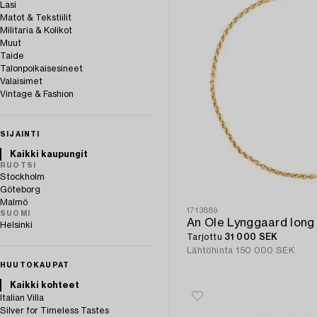
Lasi
Matot & Tekstiilit
Militaria & Kolikot
Muut
Taide
Talonpoikaisesineet
Valaisimet
Vintage & Fashion
SIJAINTI
Kaikki kaupungit
RUOTSI
Stockholm
Göteborg
Malmö
1713889
SUOMI
An Ole Lynggaard long 
Helsinki
Tarjottu
31 000 SEK
Lähtöhinta
150 000 SEK
HUUTOKAUPAT
Kaikki kohteet
Italian Villa
Silver for Timeless Tastes