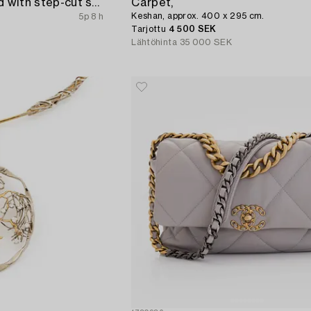
Bracelet 18K white gold with step-cut sapphires and round brilliant-cut diamonds.
Carpet,
Keshan, approx. 400 x 295 cm.
5p 8 h
Tarjottu
4 500 SEK
Lähtöhinta
35 000 SEK