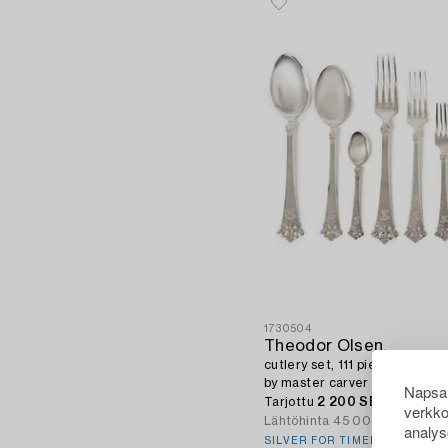
1730504
Theodor Olsen,
cutlery set, 111 pieces, silver,
by master carver Emil Sandbe
Napsau
Tarjottu
2 200 SEK
verkko
Lähtöhinta
45 000 SEK
analys
SILVER FOR TIMELESS TASTE