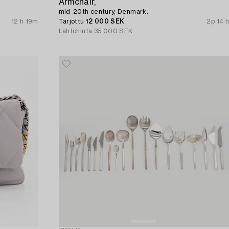
Armchair,
mid-20th century, Denmark.
12 h 19m
Tarjottu
12 000 SEK
2p 14 h
Lähtöhinta
35 000 SEK