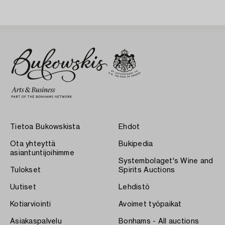
20th Century.
20th Century.
Tietoa Bukowskista
Ehdot
Ota yhteyttä
Bukipedia
asiantuntijoihimme
Systembolaget's Wine and
Tulokset
Spirits Auctions
Uutiset
Lehdistö
Kotiarviointi
Avoimet työpaikat
Asiakaspalvelu
Bonhams - All auctions