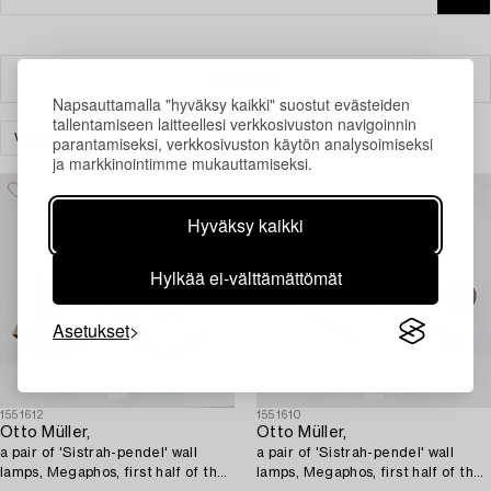
Suodatin
Napsauttamalla "hyväksy kaikki" suostut evästeiden
tallentamiseen laitteellesi verkkosivuston navigoinnin
VALAISIMET
SEINÄVALAISIMET
TYHJENNÄ KAIKKI
parantamiseksi, verkkosivuston käytön analysoimiseksi
ja markkinointimme mukauttamiseksi.
Hyväksy kaikki
Hylkää ei-välttämättömät
Asetukset
1551612
1551610
Otto Müller,
Otto Müller,
a pair of 'Sistrah-pendel' wall
a pair of 'Sistrah-pendel' wall
lamps, Megaphos, first half of the
lamps, Megaphos, first half of the