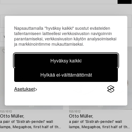
Suodatin
Napsauttamalla "hyväksy kaikki" suostut evästeiden
tallentamiseen laitteellesi verkkosivuston navigoinnin
VALAISIMET
SEINÄVALAISIMET
TYHJENNÄ KAIKKI
parantamiseksi, verkkosivuston käytön analysoimiseksi
ja markkinointimme mukauttamiseksi.
Hyväksy kaikki
Hylkää ei-välttämättömät
Asetukset
1551610
1551612
Otto Müller,
Otto Müller,
a pair of 'Sistrah-pendel' wall
a pair of 'Sistrah-pendel' wall
lamps, Megaphos, first half of the
lamps, Megaphos, first half of the