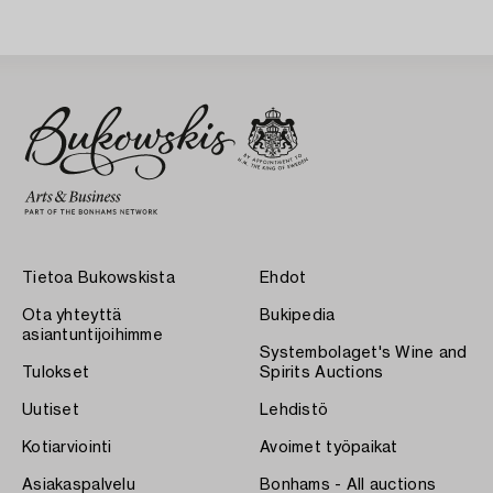
20th Century.
20th Century.
Tietoa Bukowskista
Ehdot
Ota yhteyttä
Bukipedia
asiantuntijoihimme
Systembolaget's Wine and
Tulokset
Spirits Auctions
Uutiset
Lehdistö
Kotiarviointi
Avoimet työpaikat
Asiakaspalvelu
Bonhams - All auctions