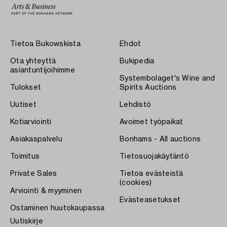
Tietoa Bukowskista
Ehdot
Ota yhteyttä
Bukipedia
asiantuntijoihimme
Systembolaget's Wine and
Tulokset
Spirits Auctions
Uutiset
Lehdistö
Kotiarviointi
Avoimet työpaikat
Asiakaspalvelu
Bonhams - All auctions
Toimitus
Tietosuojakäytäntö
Private Sales
Tietoa evästeistä
(cookies)
Arviointi & myyminen
Evästeasetukset
Ostaminen huutokaupassa
Uutiskirje