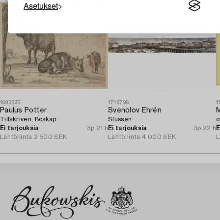
Asetukset
1693625
1716795
1
Paulus Potter
Svenolov Ehrén
Tillskriven, Boskap.
Slussen.
o
Ei tarjouksia
3p 21 h
Ei tarjouksia
3p 22 h
E
Lähtöhinta
2 500 SEK
Lähtöhinta
4 000 SEK
L