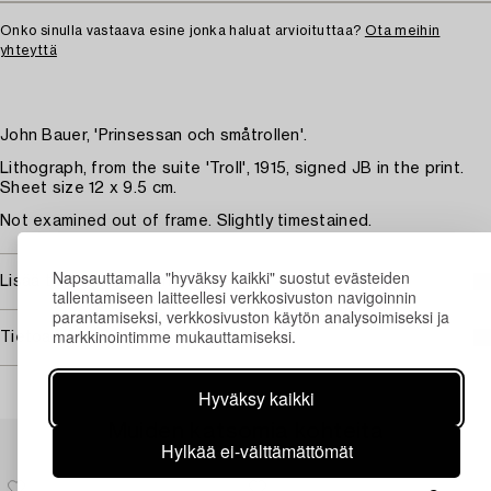
Onko sinulla vastaava esine jonka haluat arvioituttaa?
Ota meihin
yhteyttä
John Bauer, 'Prinsessan och småtrollen'.
Lithograph, from the suite 'Troll', 1915, signed JB in the print.
Sheet size 12 x 9.5 cm.
Not examined out of frame. Slightly timestained.
Napsauttamalla "hyväksy kaikki" suostut evästeiden
Lisää taiteilijasta John Bauer
tallentamiseen laitteellesi verkkosivuston navigoinnin
parantamiseksi, verkkosivuston käytön analysoimiseksi ja
markkinointimme mukauttamiseksi.
Tietoa ostamisesta
Hyväksy kaikki
Muiden katsomia kohteita
Hylkää ei-välttämättömät