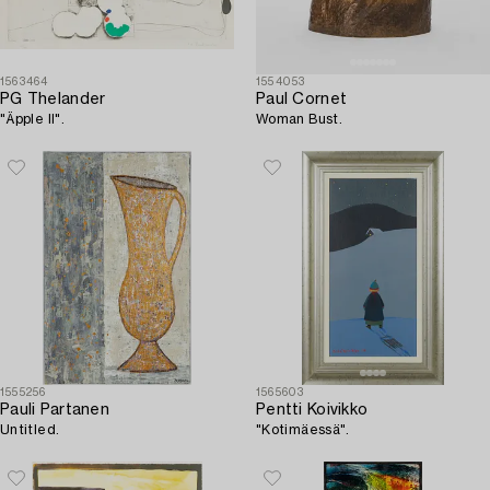
1563464
1554053
PG Thelander
Paul Cornet
"Äpple II".
Woman Bust.
1555256
1565603
Pauli Partanen
Pentti Koivikko
Untitled.
"Kotimäessä".