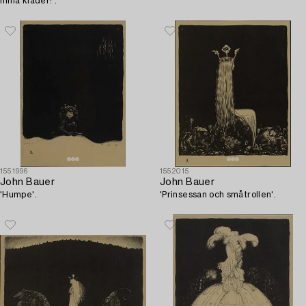
mina kläder!'.
1551996
1552015
John Bauer
John Bauer
'Humpe'.
'Prinsessan och småtrollen'.