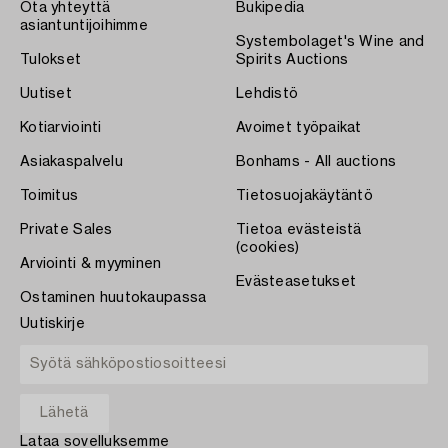
Ota yhteyttä
Bukipedia
asiantuntijoihimme
Systembolaget's Wine and
Tulokset
Spirits Auctions
Uutiset
Lehdistö
Kotiarviointi
Avoimet työpaikat
Asiakaspalvelu
Bonhams - All auctions
Toimitus
Tietosuojakäytäntö
Private Sales
Tietoa evästeistä
(cookies)
Arviointi & myyminen
Evästeasetukset
Ostaminen huutokaupassa
Uutiskirje
Lataa sovelluksemme