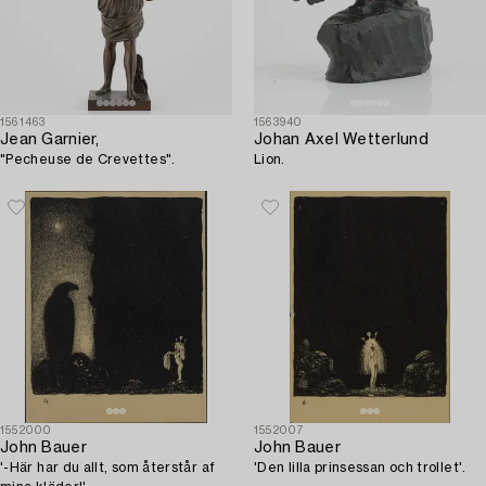
1561463
1563940
Jean Garnier,
Johan Axel Wetterlund
"Pecheuse de Crevettes".
Lion.
1552000
1552007
John Bauer
John Bauer
'-Här har du allt, som återstår af
'Den lilla prinsessan och trollet'.