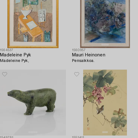
1564537
1560957
Madeleine Pyk
Mauri Heinonen
Madeleine Pyk,
Pensaikkoa.
1549781
1551411