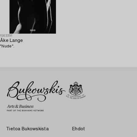
1563391
Åke Lange
"Nude".
Tietoa Bukowskista
Ehdot