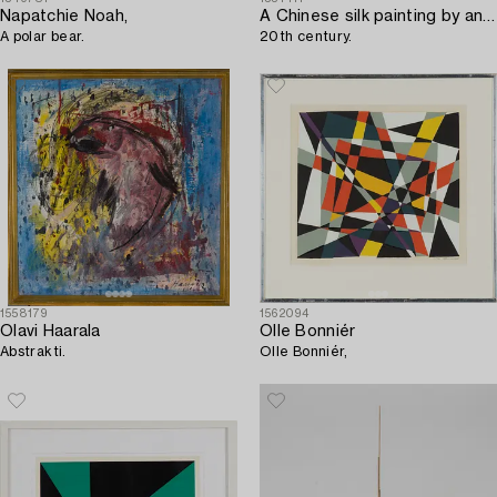
Napatchie Noah,
A Chinese silk painting by an unidentified artist,
A polar bear.
20th century.
1558179
1562094
Olavi Haarala
Olle Bonniér
Abstrakti.
Olle Bonniér,