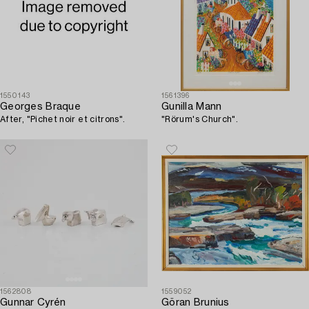
1550143
1561396
Georges Braque
Gunilla Mann
After, "Pichet noir et citrons".
"Rörum's Church".
1562808
1559052
Gunnar Cyrén
Göran Brunius