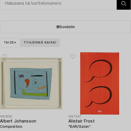
Suodatin
TAIDE
TYHJENNÄ KAIKKI
1563632
1557547
Albert Johansson
Alistair Frost
Composition.
"BAR/Salon".