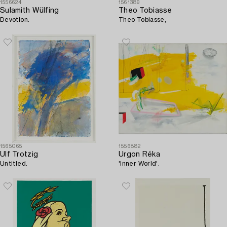
1556624
1561389
Sulamith Wülfing
Theo Tobiasse
Devotion.
Theo Tobiasse,
1565065
1556882
Ulf Trotzig
Urgon Réka
Untitled.
'Inner World'.