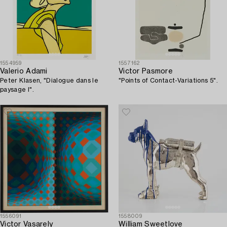
1554959
1557162
Valerio Adami
Victor Pasmore
Peter Klasen, "Dialogue dans le
"Points of Contact-Variations 5".
paysage I".
1556091
1558009
Victor Vasarely
William Sweetlove