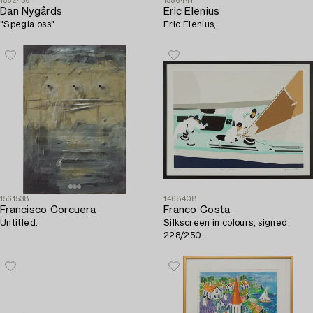
1562456
1556441
Dan Nygårds
Eric Elenius
"Spegla oss".
Eric Elenius,
1561538
1468408
Francisco Corcuera
Franco Costa
Untitled.
Silkscreen in colours, signed
228/250.