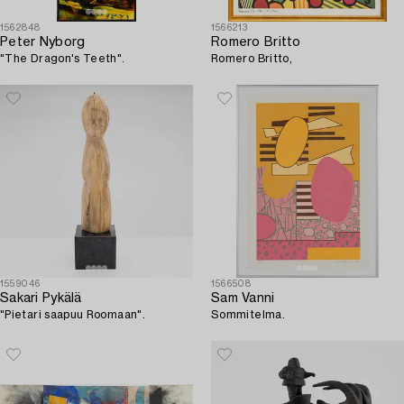
1562848
1566213
Peter Nyborg
Romero Britto
"The Dragon's Teeth".
Romero Britto,
1559046
1566508
Sakari Pykälä
Sam Vanni
"Pietari saapuu Roomaan".
Sommitelma.