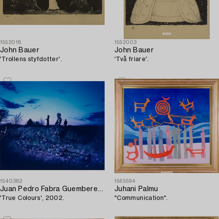
1552018
1552003
John Bauer
John Bauer
'Trollens styfdotter'.
'Två friare'.
1540382
1565594
Juan Pedro Fabra Guemberena
Juhani Palmu
'True Colours', 2002.
"Communication".