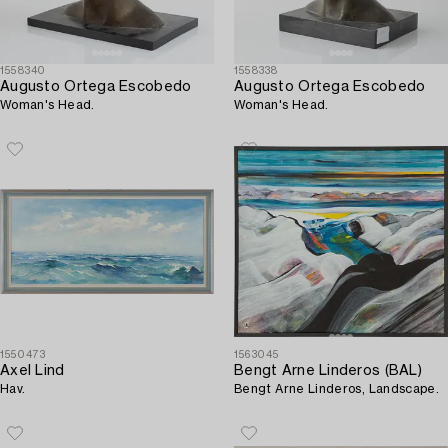
1558340
1558338
Augusto Ortega Escobedo
Augusto Ortega Escobedo
Woman's Head.
Woman's Head.
1550473
1563045
Axel Lind
Bengt Arne Linderos (BAL)
Hav.
Bengt Arne Linderos, Landscape.