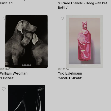
Untitled.
"Cloned French Bulldog with Pet
Bottle".
1552968
1545286
William Wegman
Yrjö Edelmann
"Friends".
'Absolut Kurant'.