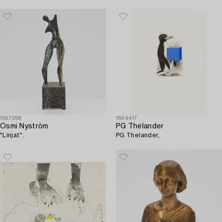
1567268
1564417
Osmi Nyström
PG Thelander
"Linjat".
PG Thelander,