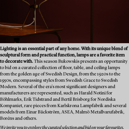
Lighting is an essential part of any home. With its unique blend of
sculptural form and practical function, lamps are a favorite item
to decorate with.
This season Bukowskis presents an opportunity
to bid on a curated collection of floor, table, and ceiling lamps
from the golden age of Swedish Design, from the 1920s to the
1950s, encompassing styles from Swedish Grace to Swedish
Modern. Several of the era's most significant designers and
manufacturers are represented, such as Harald Notini for
Böhlmarks, Erik Tidstrand and Bertil Brisborg for Nordiska
Kompaniet, rare pieces from Karlskrona Lampfabrik and several
models from Einar Bäckström, ASEA, Malmö Metallvarufabrik,
Boréns and others.
We invite you to explore the curated selection and bid on your favourites.