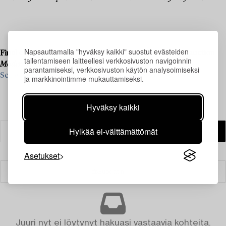
Napsauttamalla "hyväksy kaikki" suostut evästeiden
Final consignments are ongoing for our upcoming live auction
tallentamiseen laitteellesi verkkosivuston navigoinnin
Modern Art & Design
, 20–21 May.
parantamiseksi, verkkosivuston käytön analysoimiseksi
See what we are looking for and contact us for a valuation ›
ja markkinointimme mukauttamiseksi.
Hyväksy kaikki
Hylkää ei-välttämättömät
Asetukset
Suodatin
Juuri nyt ei löytynyt hakuasi vastaavia kohteita.