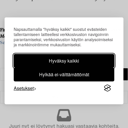
Napsauttamalla "hyväksy kaikki" suostut evästeiden
Final consignments are ongoing for our upcoming live auction
tallentamiseen laitteellesi verkkosivuston navigoinnin
Modern Art & Design
, 20–21 May.
parantamiseksi, verkkosivuston käytön analysoimiseksi
See what we are looking for and contact us for a valuation ›
ja markkinointimme mukauttamiseksi.
Hyväksy kaikki
Hylkää ei-välttämättömät
Asetukset
Suodatin
Juuri nyt ei löytynyt hakuasi vastaavia kohteita.