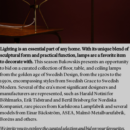
Lighting is an essential part of any home. With its unique blend of
sculptural form and practical function, lamps are a favorite item
to decorate with.
This season Bukowskis presents an opportunity
to bid on a curated collection of floor, table, and ceiling lamps
from the golden age of Swedish Design, from the 1920s to the
1950s, encompassing styles from Swedish Grace to Swedish
Modern. Several of the era's most significant designers and
manufacturers are represented, such as Harald Notini for
Böhlmarks, Erik Tidstrand and Bertil Brisborg for Nordiska
Kompaniet, rare pieces from Karlskrona Lampfabrik and several
models from Einar Bäckström, ASEA, Malmö Metallvarufabrik,
Boréns and others.
We invite you to explore the curated selection and bid on your favourites.