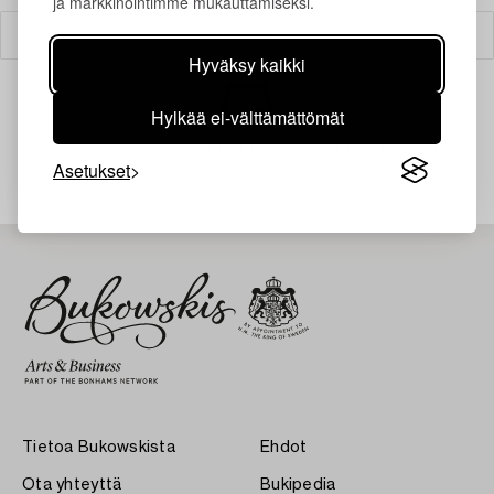
ja markkinointimme mukauttamiseksi.
Suodatin
Hyväksy kaikki
Hylkää ei-välttämättömät
Juuri nyt ei löytynyt hakuasi vastaavia kohteita.
Asetukset
Tietoa Bukowskista
Ehdot
Ota yhteyttä
Bukipedia