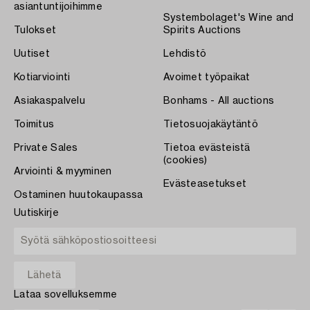
asiantuntijoihimme
Systembolaget's Wine and
Tulokset
Spirits Auctions
Uutiset
Lehdistö
Kotiarviointi
Avoimet työpaikat
Asiakaspalvelu
Bonhams - All auctions
Toimitus
Tietosuojakäytäntö
Private Sales
Tietoa evästeistä
(cookies)
Arviointi & myyminen
Evästeasetukset
Ostaminen huutokaupassa
Uutiskirje
Lataa sovelluksemme