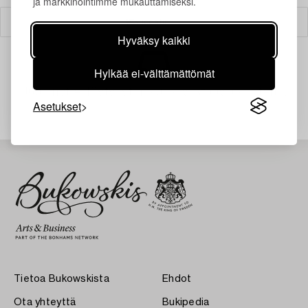
ja markkinointimme mukauttamiseksi.
Suodatin
Hyväksy kaikki
Hylkää ei-välttämättömät
Juuri nyt ei löytynyt hakuasi vastaavia kohteita.
Asetukset
Tietoa Bukowskista
Ehdot
Ota yhteyttä
Bukipedia