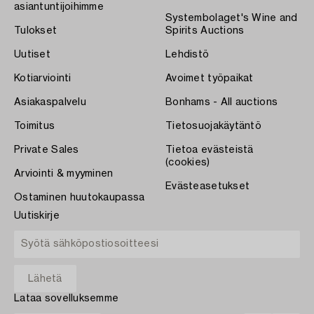
asiantuntijoihimme
Systembolaget's Wine and
Tulokset
Spirits Auctions
Uutiset
Lehdistö
Kotiarviointi
Avoimet työpaikat
Asiakaspalvelu
Bonhams - All auctions
Toimitus
Tietosuojakäytäntö
Private Sales
Tietoa evästeistä
(cookies)
Arviointi & myyminen
Evästeasetukset
Ostaminen huutokaupassa
Uutiskirje
Lataa sovelluksemme