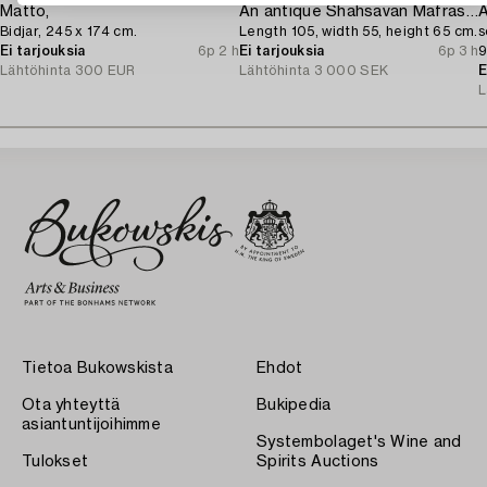
Matto,
An antique Shahsavan Mafrash,
A
Bidjar, 245 x 174 cm.
Length 105, width 55, height 65 cm.
s
Ei tarjouksia
6p 2 h
Ei tarjouksia
6p 3 h
9
Lähtöhinta
300 EUR
Lähtöhinta
3 000 SEK
E
L
Tietoa Bukowskista
Ehdot
Ota yhteyttä
Bukipedia
asiantuntijoihimme
Systembolaget's Wine and
Tulokset
Spirits Auctions