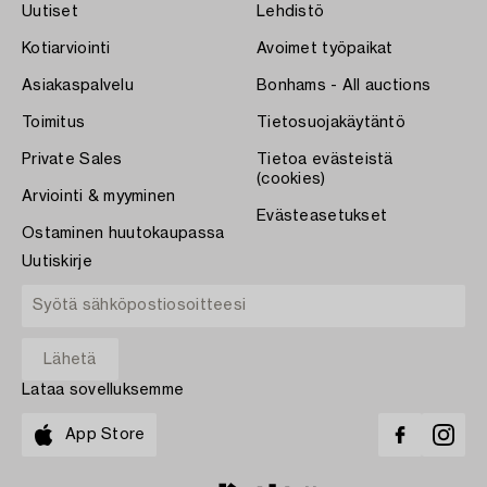
Uutiset
Lehdistö
Kotiarviointi
Avoimet työpaikat
Asiakaspalvelu
Bonhams - All auctions
Toimitus
Tietosuojakäytäntö
Private Sales
Tietoa evästeistä
(cookies)
Arviointi & myyminen
Evästeasetukset
Ostaminen huutokaupassa
Uutiskirje
Lataa sovelluksemme
App Store