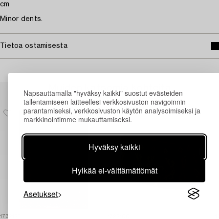
cm
Minor dents.
Tietoa ostamisesta
Muiden katsomia kohteita
Napsauttamalla "hyväksy kaikki" suostut evästeiden
tallentamiseen laitteellesi verkkosivuston navigoinnin
parantamiseksi, verkkosivuston käytön analysoimiseksi ja
markkinointimme mukauttamiseksi.
Hyväksy kaikki
Hylkää ei-välttämättömät
Asetukset
1732153
1725100
1