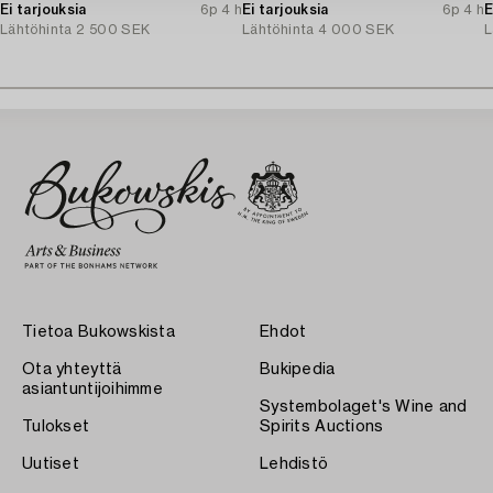
Ei tarjouksia
6p 4 h
Ei tarjouksia
6p 4 h
E
Lähtöhinta
2 500 SEK
Lähtöhinta
4 000 SEK
L
Tietoa Bukowskista
Ehdot
Ota yhteyttä
Bukipedia
asiantuntijoihimme
Systembolaget's Wine and
Tulokset
Spirits Auctions
Uutiset
Lehdistö