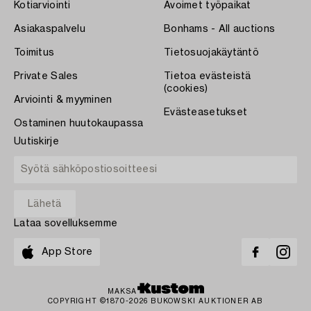
Kotiarviointi
Avoimet työpaikat
Asiakaspalvelu
Bonhams - All auctions
Toimitus
Tietosuojakäytäntö
Private Sales
Tietoa evästeistä
(cookies)
Arviointi & myyminen
Evästeasetukset
Ostaminen huutokaupassa
Uutiskirje
Lataa sovelluksemme
App Store
MAKSA
COPYRIGHT ©1870-2026 BUKOWSKI AUKTIONER AB