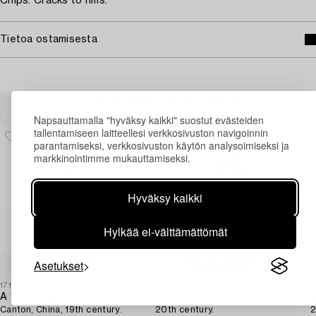
Chips. Cracks to rims.
Tietoa ostamisesta
Muiden katsomia kohteita
Napsauttamalla "hyväksy kaikki" suostut evästeiden
tallentamiseen laitteellesi verkkosivuston navigoinnin
parantamiseksi, verkkosivuston käytön analysoimiseksi ja
markkinointimme mukauttamiseksi.
Hyväksy kaikki
Hylkää ei-välttämättömät
Asetukset
1716979
1717293
1
A 'Rose medallion' porcelain floorvase,
A Southeast Asian figure of a Buddha,
Canton, China, 19th century.
20th century.
2