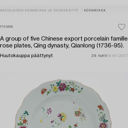
AASIALAINEN KERAMIIKKA JA TAIDEKÄSITYÖ
KERAMIIKKA
1705895
A group of five Chinese export porcelain famille
rose plates, Qing dynasty, Qianlong (1736-95).
Huutokauppa päättynyt
29. huhti
19:49 CEST