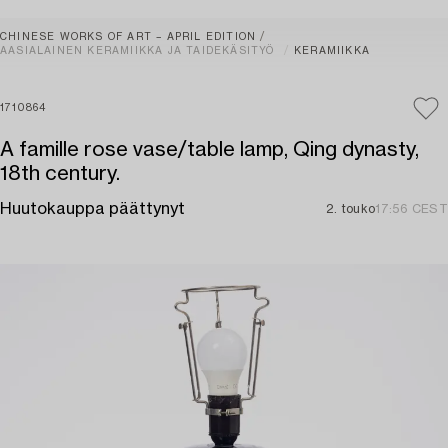
CHINESE WORKS OF ART – APRIL EDITION
AASIALAINEN KERAMIIKKA JA TAIDEKÄSITYÖ
KERAMIIKKA
1710864
A famille rose vase/table lamp, Qing dynasty,
18th century.
Huutokauppa päättynyt
2. touko
17:56 CEST