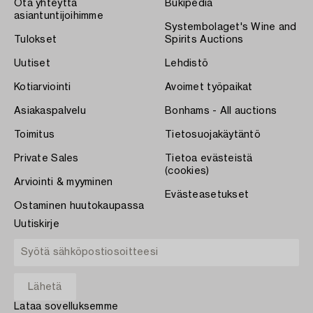
Ota yhteyttä
Bukipedia
asiantuntijoihimme
Systembolaget's Wine and
Tulokset
Spirits Auctions
Uutiset
Lehdistö
Kotiarviointi
Avoimet työpaikat
Asiakaspalvelu
Bonhams - All auctions
Toimitus
Tietosuojakäytäntö
Private Sales
Tietoa evästeistä
(cookies)
Arviointi & myyminen
Evästeasetukset
Ostaminen huutokaupassa
Uutiskirje
Lataa sovelluksemme