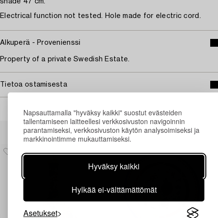
shade 47 cm.
Electrical function not tested. Hole made for electric cord.
Alkuperä - Provenienssi
Property of a private Swedish Estate.
Tietoa ostamisesta
Napsauttamalla "hyväksy kaikki" suostut evästeiden
tallentamiseen laitteellesi verkkosivuston navigoinnin
Muiden katsomia kohteita
parantamiseksi, verkkosivuston käytön analysoimiseksi ja
markkinointimme mukauttamiseksi.
Hyväksy kaikki
Hylkää ei-välttämättömät
Asetukset