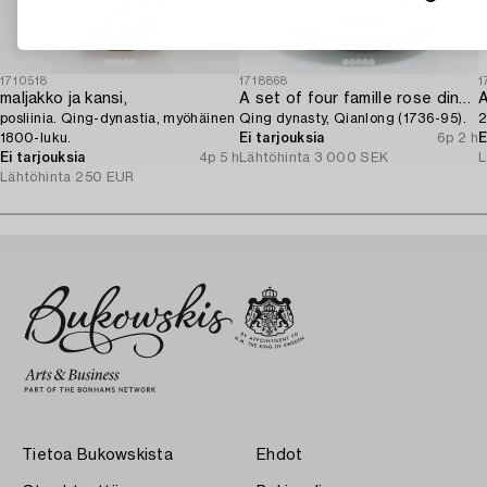
1710518
1718868
1
maljakko ja kansi,
A set of four famille rose dinner plates,
posliinia. Qing-dynastia, myöhäinen
Qing dynasty, Qianlong (1736-95).
2
1800-luku.
Ei tarjouksia
6p 2 h
E
Ei tarjouksia
4p 5 h
Lähtöhinta
3 000 SEK
L
Lähtöhinta
250 EUR
Tietoa Bukowskista
Ehdot