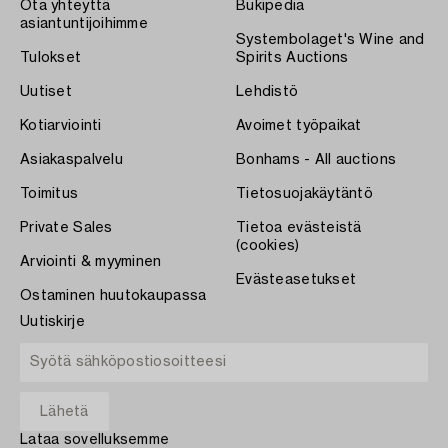
Ota yhteyttä
Bukipedia
asiantuntijoihimme
Systembolaget's Wine and
Tulokset
Spirits Auctions
Uutiset
Lehdistö
Kotiarviointi
Avoimet työpaikat
Asiakaspalvelu
Bonhams - All auctions
Toimitus
Tietosuojakäytäntö
Private Sales
Tietoa evästeistä
(cookies)
Arviointi & myyminen
Evästeasetukset
Ostaminen huutokaupassa
Uutiskirje
Lataa sovelluksemme