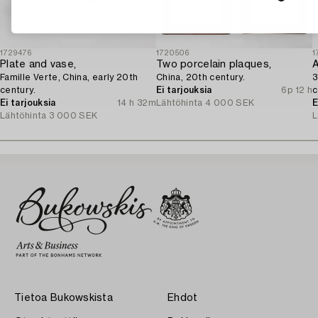
1729476
1720506
1
Plate and vase,
Two porcelain plaques,
A
Famille Verte, China, early 20th
China, 20th century.
3
century.
Ei tarjouksia
6p 12 h
c
Ei tarjouksia
14 h 32m
Lähtöhinta
4 000 SEK
E
Lähtöhinta
3 000 SEK
L
Tietoa Bukowskista
Ehdot