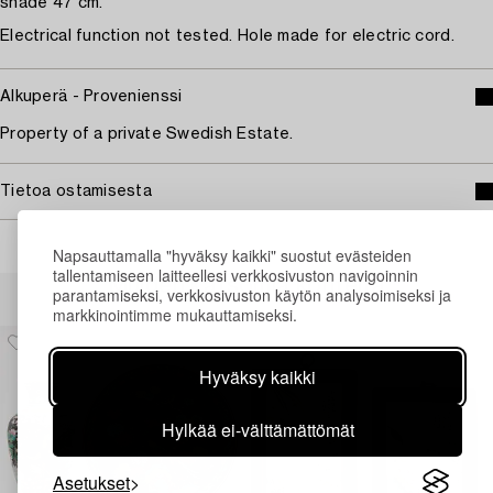
shade 47 cm.
Electrical function not tested. Hole made for electric cord.
Alkuperä - Provenienssi
Property of a private Swedish Estate.
Tietoa ostamisesta
Napsauttamalla "hyväksy kaikki" suostut evästeiden
tallentamiseen laitteellesi verkkosivuston navigoinnin
Muiden katsomia kohteita
parantamiseksi, verkkosivuston käytön analysoimiseksi ja
markkinointimme mukauttamiseksi.
Hyväksy kaikki
Hylkää ei-välttämättömät
Asetukset