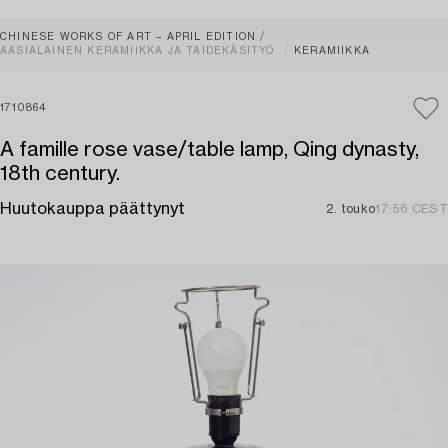
CHINESE WORKS OF ART – APRIL EDITION
AASIALAINEN KERAMIIKKA JA TAIDEKÄSITYÖ
KERAMIIKKA
1710864
A famille rose vase/table lamp, Qing dynasty,
18th century.
Huutokauppa päättynyt
2. touko
17:56 CEST