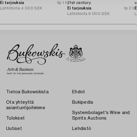
Ei tarjouksia
5p 1 h
21st century.
c
Lähtöhinta
4 000 SEK
Ei tarjouksia
1p 2 h
E
Lähtöhinta
6 000 SEK
L
Tietoa Bukowskista
Ehdot
Ota yhteyttä
Bukipedia
asiantuntijoihimme
Systembolaget's Wine and
Tulokset
Spirits Auctions
Uutiset
Lehdistö