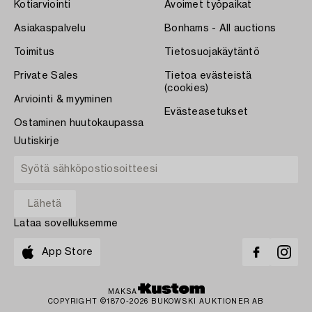
Kotiarviointi
Avoimet työpaikat
Asiakaspalvelu
Bonhams - All auctions
Toimitus
Tietosuojakäytäntö
Private Sales
Tietoa evästeistä
(cookies)
Arviointi & myyminen
Evästeasetukset
Ostaminen huutokaupassa
Uutiskirje
Lataa sovelluksemme
App Store
MAKSA
COPYRIGHT ©1870-2026 BUKOWSKI AUKTIONER AB