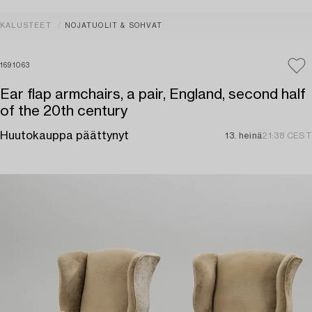
KALUSTEET
NOJATUOLIT & SOHVAT
1691063
Ear flap armchairs, a pair, England, second half
of the 20th century
Huutokauppa päättynyt
13. heinä
21:38 CEST