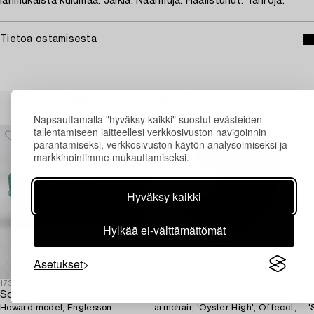
Iänmukaista kulumaa. Jälkiä. Naarmuja. Haalistunut. Tahroja.
Tietoa ostamisesta
Muiden katsomia kohteita
Napsauttamalla "hyväksy kaikki" suostut evästeiden
tallentamiseen laitteellesi verkkosivuston navigoinnin
parantamiseksi, verkkosivuston käytön analysoimiseksi ja
markkinointimme mukauttamiseksi.
Hyväksy kaikki
Hylkää ei-välttämättömät
Asetukset
1730733
1728527
1
Sofa,
Michael Sodeau,
A
Howard model, Englesson.
armchair, 'Oyster High', Offecct,
'