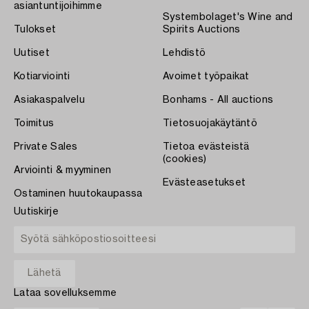
asiantuntijoihimme
Systembolaget's Wine and
Tulokset
Spirits Auctions
Uutiset
Lehdistö
Kotiarviointi
Avoimet työpaikat
Asiakaspalvelu
Bonhams - All auctions
Toimitus
Tietosuojakäytäntö
Private Sales
Tietoa evästeistä
(cookies)
Arviointi & myyminen
Evästeasetukset
Ostaminen huutokaupassa
Uutiskirje
Lataa sovelluksemme