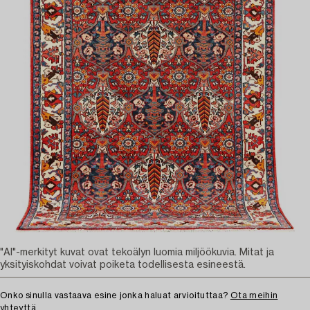
"AI"-merkityt kuvat ovat tekoälyn luomia miljöökuvia. Mitat ja
yksityiskohdat voivat poiketa todellisesta esineestä.
Onko sinulla vastaava esine jonka haluat arvioituttaa?
Ota meihin
yhteyttä