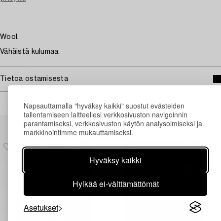
Wool.
Vähäistä kulumaa.
Tietoa ostamisesta
Napsauttamalla "hyväksy kaikki" suostut evästeiden
tallentamiseen laitteellesi verkkosivuston navigoinnin
Muiden katsomia kohteita
parantamiseksi, verkkosivuston käytön analysoimiseksi ja
markkinointimme mukauttamiseksi.
Hyväksy kaikki
Hylkää ei-välttämättömät
Asetukset