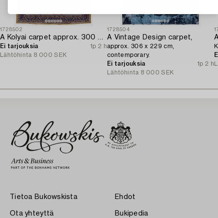
1728502
1728504
1
A Kolyai carpet approx. 300 x 215 cm.
A Vintage Design carpet,
A
Ei tarjouksia
1p 2 h
approx. 306 x 229 cm,
K
Lähtöhinta
8 000 SEK
contemporary.
E
Ei tarjouksia
1p 2 h
L
Lähtöhinta
8 000 SEK
Tietoa Bukowskista
Ehdot
Ota yhteyttä
Bukipedia