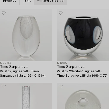
DESIGN
LASI
TYHJENNÄ KAIKKI
1702456
1712307
Timo Sarpaneva
Timo Sarpaneva
Veistos, signeerattu Timo
Veistos "Claritas", signeerattu
Sarpaneva Iittala 1984 C 1664.
Timo Sarpaneva Iittala 1986 C 77.