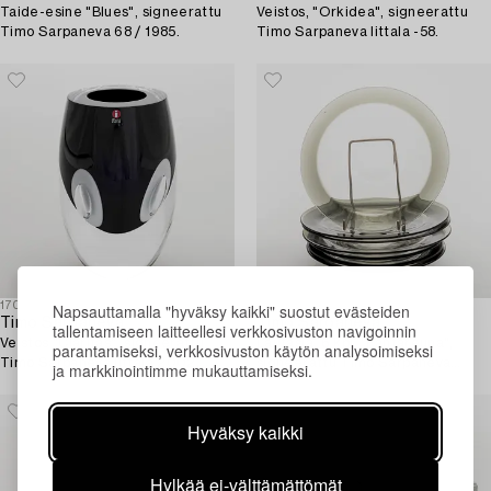
Taide-esine "Blues", signeerattu
Veistos, "Orkidea", signeerattu
Timo Sarpaneva 68 / 1985.
Timo Sarpaneva Iittala -58.
1707270
1710343
Napsauttamalla "hyväksy kaikki" suostut evästeiden
Timo Sarpaneva
Timo Sarpaneva
tallentamiseen laitteellesi verkkosivuston navigoinnin
Veistos "Claritas", signeerattu
Lautasia, 6 kpl, "Pantareuna",
parantamiseksi, verkkosivuston käytön analysoimiseksi
Timo Sarpaneva Iittala 2002.
signeerattu Timo Sarpaneva
ja markkinointimme mukauttamiseksi.
Iittala -57.
Hyväksy kaikki
Hylkää ei-välttämättömät