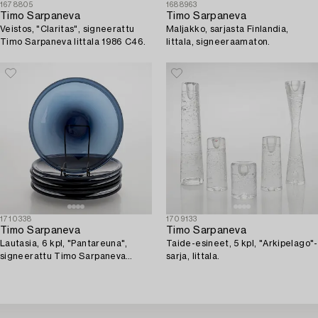
1678805
1688963
Timo Sarpaneva
Timo Sarpaneva
Veistos, "Claritas", signeerattu
Maljakko, sarjasta Finlandia,
Timo Sarpaneva Iittala 1986 C46.
Iittala, signeeraamaton.
1710338
1709133
Timo Sarpaneva
Timo Sarpaneva
Lautasia, 6 kpl, "Pantareuna",
Taide-esineet, 5 kpl, "Arkipelago"-
signeerattu Timo Sarpaneva
sarja, Iittala.
Iittala -57.