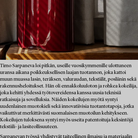
Timo Sarpaneva loi pitkän, useille vuosikymmenille ulottuneen
uransa aikana poikkeuksellisen laajan tuotannon, joka kattoi
muun muassa lasin, teräksen, valuraudan, tekstiilit, posliinin sekä
rakennusheloitukset. Hän oli ennakkoluuloton ja rohkea kokeilija,
joka kehitti yhdessä työtovereidensa kanssa uusia teknisiä
ratkaisuja ja sovelluksia. Näiden kokeilujen myötä syntyi
uudenlainen muotokieli sekä innovatiivisia tuotantotapoja, jotka
vaikuttivat merkittävästi suomalaisen muotoilun kehitykseen.
Kokeilujen tuloksena syntyi myös useita patentoituja keksintöjä
tekstiili- ja lasiteollisuuteen.
Sarpanevan työssä yhdistyvät taiteellinen ilmaisu ja materiaalin