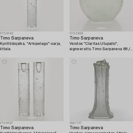
1709143
1702459
Timo Sarpaneva
Timo Sarpaneva
Kynttilänjalka, "Arkipelago"-sarja,
Veistos "Claritas Utupallo",
Iittala.
signeerattu Timo Sarpaneva 88 /
1988.
1709137
1687117
Timo Sarpaneva
Timo Sarpaneva