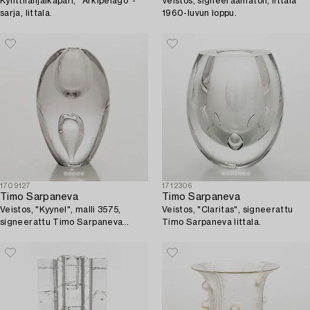
Kynttilänjalkapari, "Arkipelago"-
Veistos, signeeraamaton, Iittala
sarja, Iittala.
1960-luvun loppu.
1709127
1712306
Timo Sarpaneva
Timo Sarpaneva
Veistos, "Kyynel", malli 3575,
Veistos, "Claritas", signeerattu
signeerattu Timo Sarpaneva
Timo Sarpaneva Iittala.
Iittala.