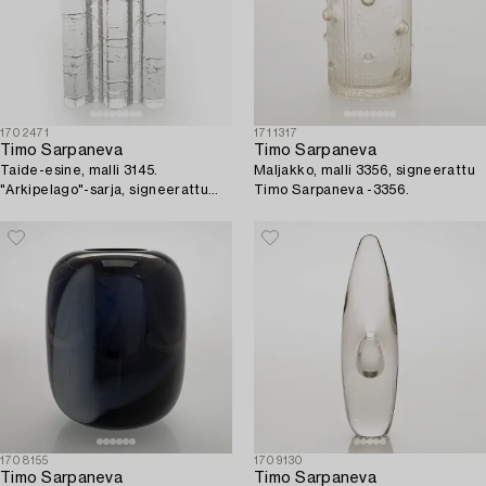
1702471
1711317
Timo Sarpaneva
Timo Sarpaneva
Taide-esine, malli 3145.
Maljakko, malli 3356, signeerattu
"Arkipelago"-sarja, signeerattu
Timo Sarpaneva -3356.
Timo Sarpaneva. Iittala.
1708155
1709130
Timo Sarpaneva
Timo Sarpaneva