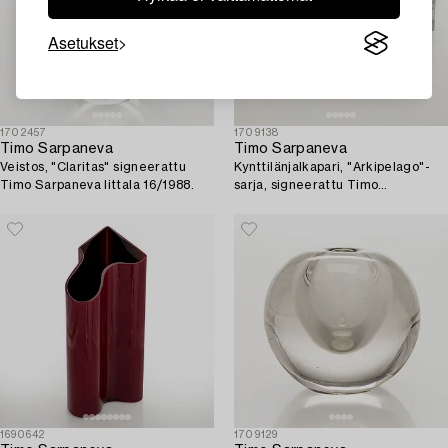
Asetukset
1702457
1709138
Timo Sarpaneva
Timo Sarpaneva
Veistos, "Claritas" signeerattu
Kynttilänjalkapari, "Arkipelago"-
Timo Sarpaneva Iittala 16/1988.
sarja, signeerattu Timo
Sarpaneva.
1690642
1709129