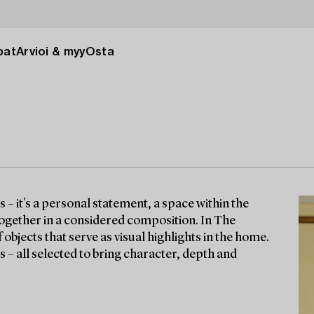
pat
Arvioi & myy
Osta
– it's a personal statement, a space within the
ogether in a considered composition. In The
objects that serve as visual highlights in the home.
 – all selected to bring character, depth and