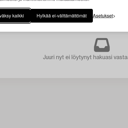
väksy kaikki
Hylkää ei-välttämättömät
Asetukset
Juuri nyt ei löytynyt hakuasi vasta