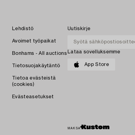
Lehdistö
Uutiskirje
Avoimet työpaikat
Lataa sovelluksemme
Bonhams - All auctions
App Store
Tietosuojakäytäntö
Tietoa evästeistä
(cookies)
Evästeasetukset
MAKSA