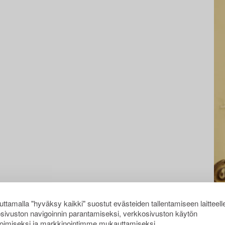
ttamalla "hyväksy kaikki" suostut evästeiden tallentamiseen laitteell
sivuston navigoinnin parantamiseksi, verkkosivuston käytön
oimiseksi ja markkinointimme mukauttamiseksi.