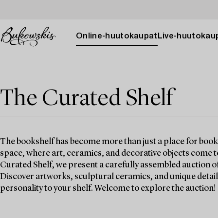
Online-huutokaupat
Live-huutokau
The Curated Shelf
The bookshelf has become more than just a place for books 
space, where art, ceramics, and decorative objects come t
Curated Shelf, we present a carefully assembled auction of 
Discover artworks, sculptural ceramics, and unique details
personality to your shelf. Welcome to explore the auction!