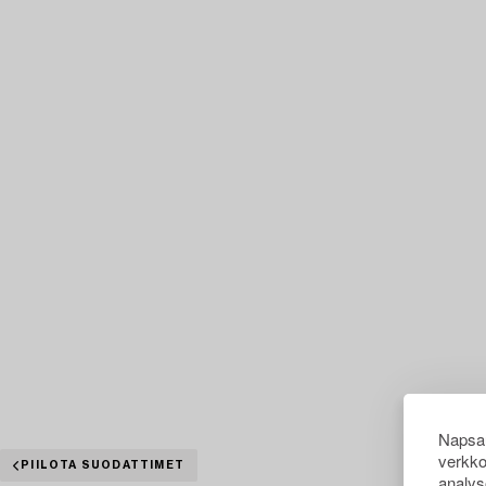
Napsau
verkko
PIILOTA SUODATTIMET
analys