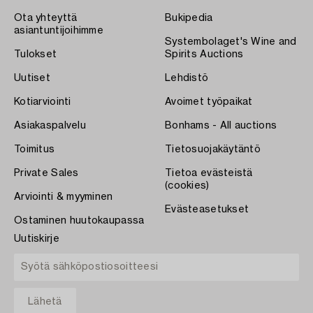
Ota yhteyttä
Bukipedia
asiantuntijoihimme
Systembolaget's Wine and
Tulokset
Spirits Auctions
Uutiset
Lehdistö
Kotiarviointi
Avoimet työpaikat
Asiakaspalvelu
Bonhams - All auctions
Toimitus
Tietosuojakäytäntö
Private Sales
Tietoa evästeistä
(cookies)
Arviointi & myyminen
Evästeasetukset
Ostaminen huutokaupassa
Uutiskirje