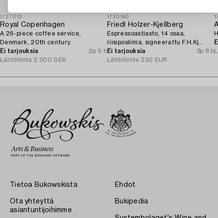
1727012
1730160
1
Royal Copenhagen
Friedl Holzer-Kjellberg
A
A 26-piece coffee service,
Espressoastiasto, 14 osaa,
H
Denmark, 20th century.
riisiposliinia, signeerattu F.H.Kj
E
Ei tarjouksia
2p 6 h
Arabia Finland.
Ei tarjouksia
3p 8 h
L
Lähtöhinta
2 500 SEK
Lähtöhinta
250 EUR
Tietoa Bukowskista
Ehdot
Ota yhteyttä
Bukipedia
asiantuntijoihimme