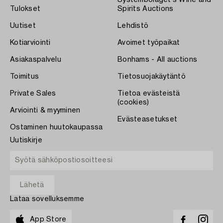
Systembolaget's Wine and
Tulokset
Spirits Auctions
Uutiset
Lehdistö
Kotiarviointi
Avoimet työpaikat
Asiakaspalvelu
Bonhams - All auctions
Toimitus
Tietosuojakäytäntö
Private Sales
Tietoa evästeistä
(cookies)
Arviointi & myyminen
Evästeasetukset
Ostaminen huutokaupassa
Uutiskirje
Lataa sovelluksemme
App Store