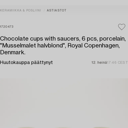
KERAMIIKKA & POSLIINI
ASTIASTOT
1720473
Chocolate cups with saucers, 6 pcs, porcelain,
"Musselmalet halvblond", Royal Copenhagen,
Denmark.
Huutokauppa päättynyt
12. heinä
17:46 CEST