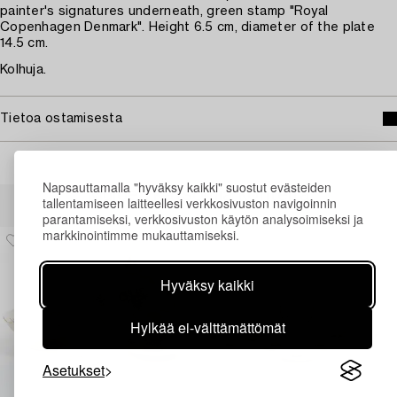
painter's signatures underneath, green stamp "Royal
Copenhagen Denmark". Height 6.5 cm, diameter of the plate
14.5 cm.
Kolhuja.
Tietoa ostamisesta
Napsauttamalla "hyväksy kaikki" suostut evästeiden
Muiden katsomia kohteita
tallentamiseen laitteellesi verkkosivuston navigoinnin
parantamiseksi, verkkosivuston käytön analysoimiseksi ja
markkinointimme mukauttamiseksi.
Hyväksy kaikki
Hylkää ei-välttämättömät
Asetukset