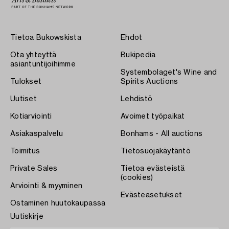
Tietoa Bukowskista
Ehdot
Ota yhteyttä
Bukipedia
asiantuntijoihimme
Systembolaget's Wine and
Tulokset
Spirits Auctions
Uutiset
Lehdistö
Kotiarviointi
Avoimet työpaikat
Asiakaspalvelu
Bonhams - All auctions
Toimitus
Tietosuojakäytäntö
Private Sales
Tietoa evästeistä
(cookies)
Arviointi & myyminen
Evästeasetukset
Ostaminen huutokaupassa
Uutiskirje