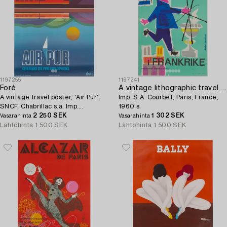
1197255
1197241
Foré
A vintage lithographic travel poster 'På lyckad semester i Frankrike',
A vintage travel poster, 'Air Pur',
Imp. S.A. Courbet, Paris, France,
SNCF, Chabrillac s.a. Imp.
1960's.
Toulouse Paris, France, 1974.
2 250 SEK
1 302 SEK
Vasarahinta
Vasarahinta
Lähtöhinta
1 500 SEK
Lähtöhinta
1 500 SEK