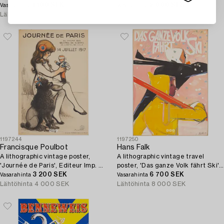
1980's.
1 100 SEK
1920's.
2 000 SEK
Vasarahinta
Vasarahinta
Lähtöhinta
1 500 SEK
Lähtöhinta
3 000 SEK
1197244
1197250
Francisque Poulbot
Hans Falk
A lithographic vintage poster,
A lithographic vintage travel
'Journée de Paris', Editeur Imp. H.
poster, 'Das ganze Volk fährt Ski',
Chachoin, Paris, France, 1917.
3 200 SEK
Switzerland, 1943.
6 700 SEK
Vasarahinta
Vasarahinta
Lähtöhinta
4 000 SEK
Lähtöhinta
8 000 SEK