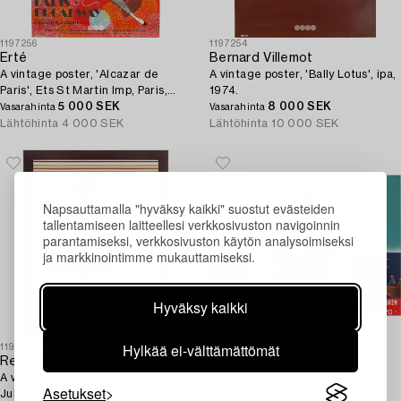
1197256
1197254
Erté
Bernard Villemot
A vintage poster, 'Alcazar de
A vintage poster, 'Bally Lotus', ipa,
Paris', Ets St Martin Imp, Paris,
1974.
France, circa 1970.
5 000 SEK
8 000 SEK
Vasarahinta
Vasarahinta
Lähtöhinta
4 000 SEK
Lähtöhinta
10 000 SEK
Napsauttamalla "hyväksy kaikki" suostut evästeiden
tallentamiseen laitteellesi verkkosivuston navigoinnin
parantamiseksi, verkkosivuston käytön analysoimiseksi
ja markkinointimme mukauttamiseksi.
Hyväksy kaikki
Hylkää ei-välttämättömät
1197259
1197235
René Gruau
Torsten Schonberg
A vintage poster, "Christian Dior
Attributed to. A litohgraphic
Asetukset
Jules, édition FAB and CO, France,
vintage poster, 'Barnens Dag',