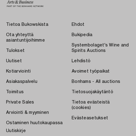
Tietoa Bukowskista
Ehdot
Ota yhteyttä
Bukipedia
asiantuntijoihimme
Systembolaget's Wine and
Tulokset
Spirits Auctions
Uutiset
Lehdistö
Kotiarviointi
Avoimet työpaikat
Asiakaspalvelu
Bonhams - All auctions
Toimitus
Tietosuojakäytäntö
Private Sales
Tietoa evästeistä
(cookies)
Arviointi & myyminen
Evästeasetukset
Ostaminen huutokaupassa
Uutiskirje