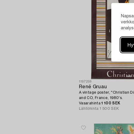
Napsau
verkko
analys
Hy
1197259
René Gruau
A vintage poster, "Christian D
and CO, France, 1980's.
Vasarahinta
1 100 SEK
Lähtöhinta
1 500 SEK