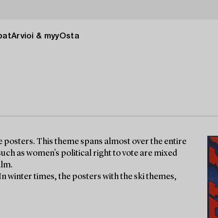
pat
Arvioi & myy
Osta
ge posters. This theme spans almost over the entire
uch as women's political right to vote are mixed
ilm.
 In winter times, the posters with the ski themes,