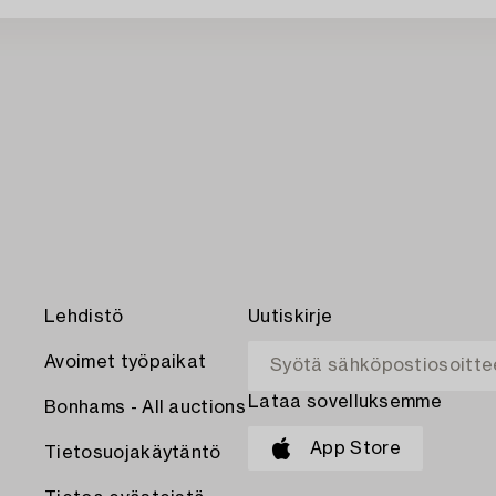
Lehdistö
Uutiskirje
Avoimet työpaikat
Lataa sovelluksemme
Bonhams - All auctions
App Store
Tietosuojakäytäntö