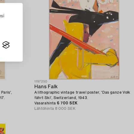
esi
1197250
Hans Falk
Paris',
A lithographic vintage travel poster, 'Das ganze Volk
17.
fährt Ski', Switzerland, 1943.
Vasarahinta
6 700 SEK
Lähtöhinta
8 000 SEK