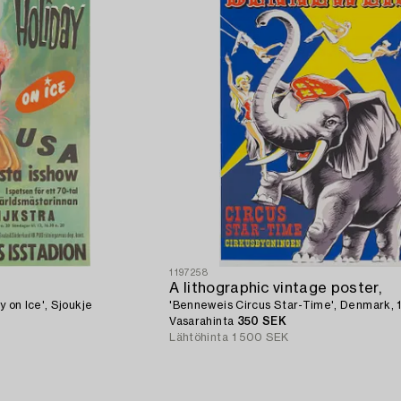
1197258
A lithographic vintage poster,
y on Ice', Sjoukje
'Benneweis Circus Star-Time', Denmark, 
Vasarahinta
350 SEK
Lähtöhinta
1 500 SEK