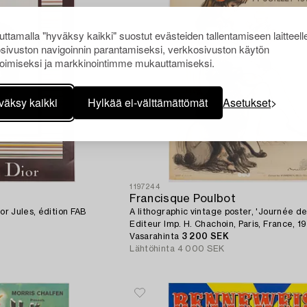
ttamalla "hyväksy kaikki" suostut evästeiden tallentamiseen laitteell
sivuston navigoinnin parantamiseksi, verkkosivuston käytön
oimiseksi ja markkinointimme mukauttamiseksi.
väksy kaikki
Hylkää ei-välttämättömät
Asetukset
1197244
Francisque Poulbot
ior Jules, édition FAB
A lithographic vintage poster, 'Journée de 
Editeur Imp. H. Chachoin, Paris, France, 19
Vasarahinta
3 200 SEK
Lähtöhinta
4 000 SEK