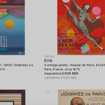
1197256
Erté
r', SNCF, Chabrillac s.a.
A vintage poster, 'Alcazar de Paris', Ets St Martin Imp,
974.
Paris, France, circa 1970.
Vasarahinta
5 000 SEK
Lähtöhinta
4 000 SEK