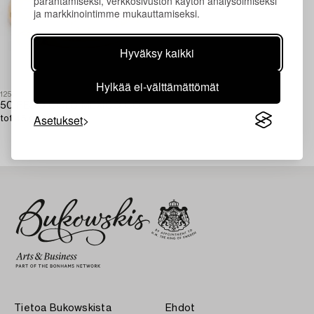
parantamiseksi, verkkosivuston käytön analysoimiseksi
ja markkinointimme mukauttamiseksi.
Hyväksy kaikki
Hylkää ei-välttämättömät
1252102
50 PESO GOLD MEXICO COIN 1947,
Asetukset
tot 45 gr, 21.6 carat.
Tietoa Bukowskista
Ehdot