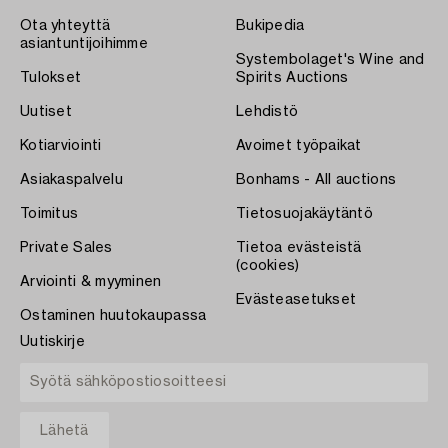
Ota yhteyttä
Bukipedia
asiantuntijoihimme
Systembolaget's Wine and
Tulokset
Spirits Auctions
Uutiset
Lehdistö
Kotiarviointi
Avoimet työpaikat
Asiakaspalvelu
Bonhams - All auctions
Toimitus
Tietosuojakäytäntö
Private Sales
Tietoa evästeistä
(cookies)
Arviointi & myyminen
Evästeasetukset
Ostaminen huutokaupassa
Uutiskirje