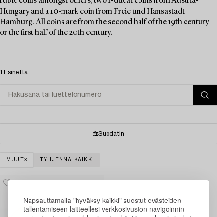
ruble coins amongst others, two 1-ducat coins from Austria-
Hungary and a 10-mark coin from Freie und Hansastadt
Hamburg. All coins are from the second half of the 19th century
or the first half of the 20th century.
1 Esinettä
Suodatin
MUUT
TYHJENNÄ KAIKKI
Napsauttamalla "hyväksy kaikki" suostut evästeiden
tallentamiseen laitteellesi verkkosivuston navigoinnin