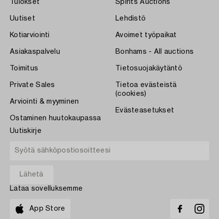
Tulokset
Spirits Auctions
Uutiset
Lehdistö
Kotiarviointi
Avoimet työpaikat
Asiakaspalvelu
Bonhams - All auctions
Toimitus
Tietosuojakäytäntö
Private Sales
Tietoa evästeistä
(cookies)
Arviointi & myyminen
Evästeasetukset
Ostaminen huutokaupassa
Uutiskirje
Lataa sovelluksemme
App Store