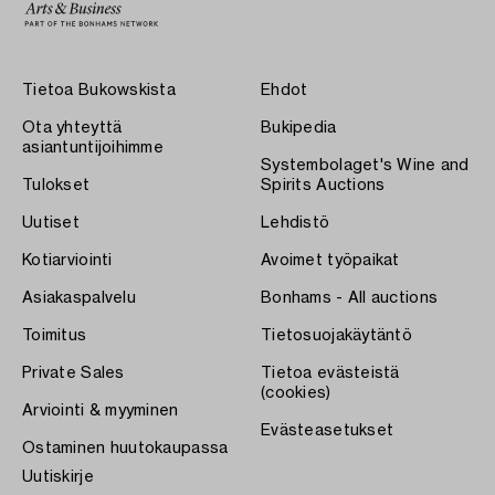
Tietoa Bukowskista
Ehdot
Ota yhteyttä
Bukipedia
asiantuntijoihimme
Systembolaget's Wine and
Tulokset
Spirits Auctions
Uutiset
Lehdistö
Kotiarviointi
Avoimet työpaikat
Asiakaspalvelu
Bonhams - All auctions
Toimitus
Tietosuojakäytäntö
Private Sales
Tietoa evästeistä
(cookies)
Arviointi & myyminen
Evästeasetukset
Ostaminen huutokaupassa
Uutiskirje