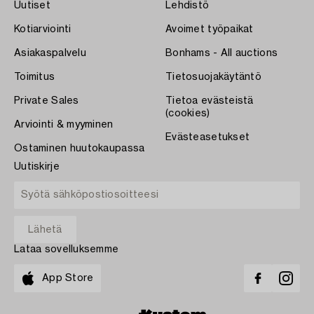
Uutiset
Lehdistö
Kotiarviointi
Avoimet työpaikat
Asiakaspalvelu
Bonhams - All auctions
Toimitus
Tietosuojakäytäntö
Private Sales
Tietoa evästeistä
(cookies)
Arviointi & myyminen
Evästeasetukset
Ostaminen huutokaupassa
Uutiskirje
Lataa sovelluksemme
App Store