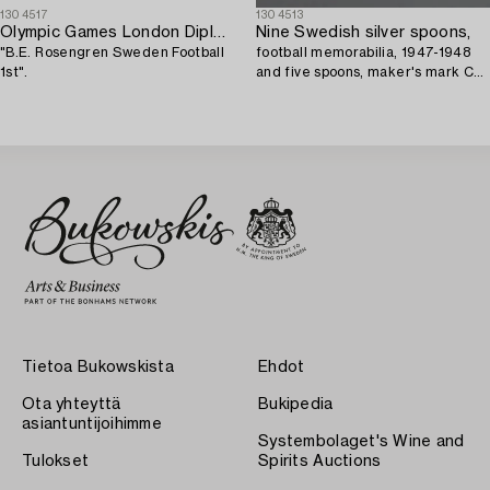
1304517
1304513
Olympic Games London Diploma 1948,
Nine Swedish silver spoons,
"B.E. Rosengren Sweden Football
football memorabilia, 1947-1948
1st".
and five spoons, maker's mark CG
Hallberg, Stockholm, 1947.
Tietoa Bukowskista
Ehdot
Ota yhteyttä
Bukipedia
asiantuntijoihimme
Systembolaget's Wine and
Tulokset
Spirits Auctions