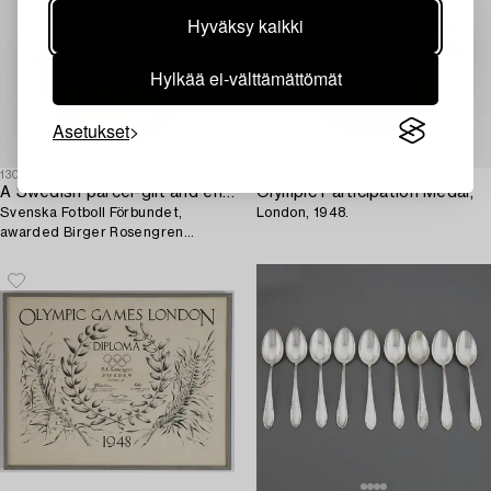
Hyväksy kaikki
Hylkää ei-välttämättömät
Asetukset
1304515
1304518
A Swedish parcel-gilt and enamel pin,
Olympic Participation Medal,
Svenska Fotboll Förbundet,
London, 1948.
awarded Birger Rosengren
Olympic gold, London, 1948.