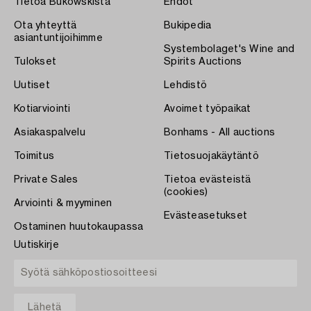
Tietoa Bukowskista
Ehdot
Ota yhteyttä
Bukipedia
asiantuntijoihimme
Systembolaget's Wine and
Tulokset
Spirits Auctions
Uutiset
Lehdistö
Kotiarviointi
Avoimet työpaikat
Asiakaspalvelu
Bonhams - All auctions
Toimitus
Tietosuojakäytäntö
Private Sales
Tietoa evästeistä
(cookies)
Arviointi & myyminen
Evästeasetukset
Ostaminen huutokaupassa
Uutiskirje