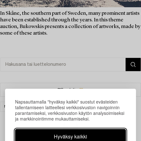
In Skåne, the southern part of Sweden, many prominent artists
have been established through the years. In this theme
auction, Bukowskis presents a collection of artworks, made by
some of these artists.
Suodatin
Napsauttamalla "hyväksy kaikki" suostut evästeiden
tallentamiseen laitteellesi verkkosivuston navigoinnin
MATOT & TEKSTIILIT
TYHJENNÄ KAIKKI
parantamiseksi, verkkosivuston käytön analysoimiseksi
ja markkinointimme mukauttamiseksi.
Hyväksy kaikki
Juuri nyt ei löytynyt hakuasi vastaavia kohteita.