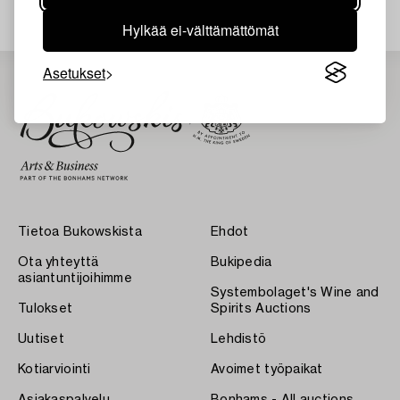
Hylkää ei-välttämättömät
Asetukset
Tietoa Bukowskista
Ehdot
Ota yhteyttä
Bukipedia
asiantuntijoihimme
Systembolaget's Wine and
Tulokset
Spirits Auctions
Uutiset
Lehdistö
Kotiarviointi
Avoimet työpaikat
Asiakaspalvelu
Bonhams - All auctions