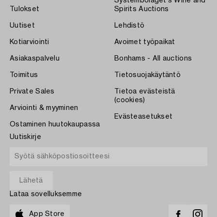
Systembolaget's Wine and
Tulokset
Spirits Auctions
Uutiset
Lehdistö
Kotiarviointi
Avoimet työpaikat
Asiakaspalvelu
Bonhams - All auctions
Toimitus
Tietosuojakäytäntö
Private Sales
Tietoa evästeistä
(cookies)
Arviointi & myyminen
Evästeasetukset
Ostaminen huutokaupassa
Uutiskirje
Lataa sovelluksemme
App Store