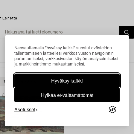
1 Esinettä
Napsauttamalla "hyväksy kaikki" suostut evästeiden
tallentamiseen laitteellesi verkkosivuston navigoinnin
Suodatin
parantamiseksi, verkkosivuston käytön analysoimiseksi
ja markkinointimme mukauttamiseksi.
TAIDE
MODERNI KANSAINVÄLINEN TAIDE
Hyväksy kaikki
TYHJENNÄ KAIKKI
Hylkää ei-välttämättömät
Asetukset