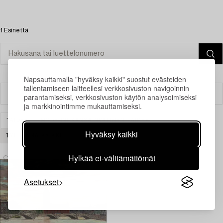
1 Esinettä
Napsauttamalla "hyväksy kaikki" suostut evästeiden
tallentamiseen laitteellesi verkkosivuston navigoinnin
Suodatin
parantamiseksi, verkkosivuston käytön analysoimiseksi
ja markkinointimme mukauttamiseksi.
TAIDE
MODERNI KANSAINVÄLINEN TAIDE
Hyväksy kaikki
TYHJENNÄ KAIKKI
Hylkää ei-välttämättömät
Asetukset