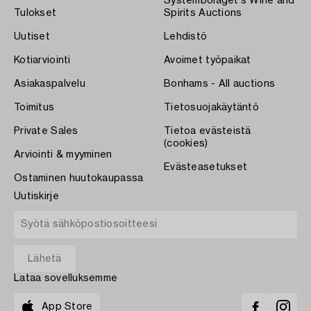
Systembolaget's Wine and
Tulokset
Spirits Auctions
Uutiset
Lehdistö
Kotiarviointi
Avoimet työpaikat
Asiakaspalvelu
Bonhams - All auctions
Toimitus
Tietosuojakäytäntö
Private Sales
Tietoa evästeistä
(cookies)
Arviointi & myyminen
Evästeasetukset
Ostaminen huutokaupassa
Uutiskirje
Lataa sovelluksemme
App Store