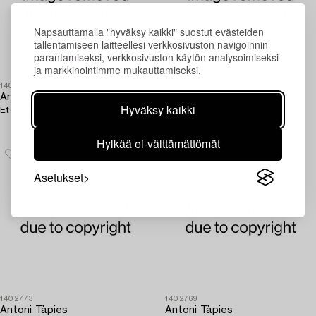
Napsauttamalla "hyväksy kaikki" suostut evästeiden
tallentamiseen laitteellesi verkkosivuston navigoinnin
parantamiseksi, verkkosivuston käytön analysoimiseksi
ja markkinointimme mukauttamiseksi.
1402772
1402767
Antoni Tàpies
Antoni Tàpies
Hyväksy kaikki
Etching in colours, signed HC.
Etching in colours, signed HC,
published in 1988.
Hylkää ei-välttämättömät
Asetukset
1402773
1402769
Antoni Tàpies
Antoni Tàpies