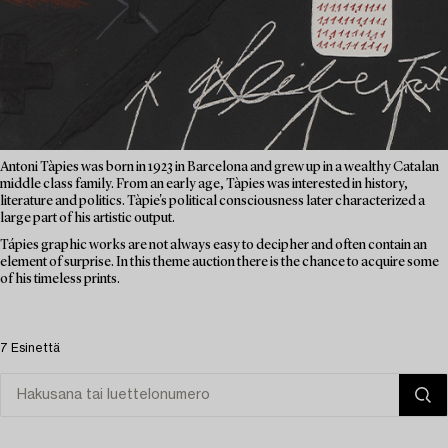
Antoni Tàpies was born in 1923 in Barcelona and grew up in a wealthy Catalan
middle class family. From an early age, Tàpies was interested in history,
literature and politics. Tàpie's political consciousness later characterized a
large part of his artistic output.
Tápies graphic works are not always easy to decipher and often contain an
element of surprise. In this theme auction there is the chance to acquire some
of his timeless prints.
7 Esinettä